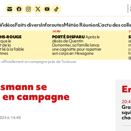
Vidéos
Faits divers
Inforoutes
Météo Réunion
L’actu des coll
19:49
1
OIS-ROUGE
PORTÉ DISPARU
Après le
S
 que le
décès de Quentin
a
t de la
Dumontier, sa famille lance
m
ié à la faible
une cagnotte pour rapatrier
c
annes
son corps en Hexagone
h
g
 officiellement en campagne près de Toulouse
ksmann se
En
nt en campagne
20:4
Gra
squ
cha
2024 à 14:48