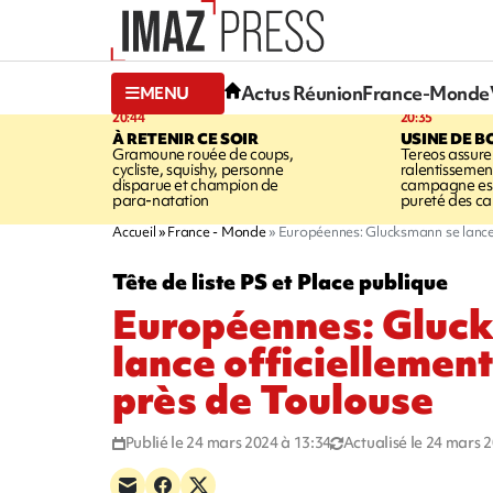
Actus Réunion
France-Monde
MENU
20:44
20:35
À RETENIR CE SOIR
USINE DE B
Gramoune rouée de coups,
Tereos assure
cycliste, squishy, personne
ralentissemen
disparue et champion de
campagne est l
para-natation
pureté des c
Accueil
France - Monde
Européennes: Glucksmann se lance
Tête de liste PS et Place publique
Européennes: Gluc
lance officielleme
près de Toulouse
Publié le 24 mars 2024 à 13:34
Actualisé le 24 mars 