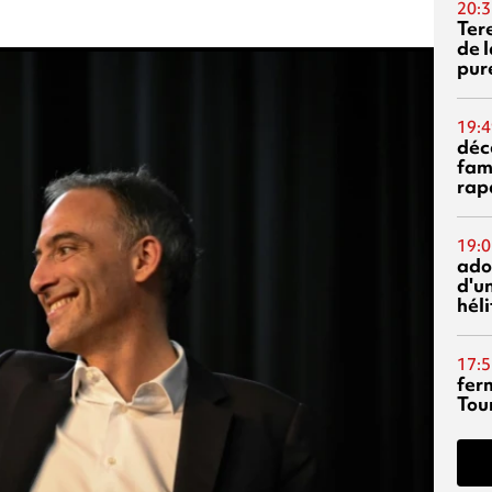
20:3
Ter
de l
pur
19:4
déc
fam
rap
19:0
ado
d'un
hél
17:5
fer
Tour