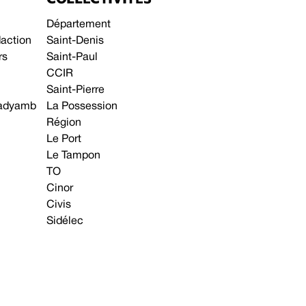
Département
daction
Saint-Denis
rs
Saint-Paul
CCIR
Saint-Pierre
 gadyamb
La Possession
Région
Le Port
Le Tampon
TO
Cinor
Civis
Sidélec
Annonces légales
Avis & Marchés publics