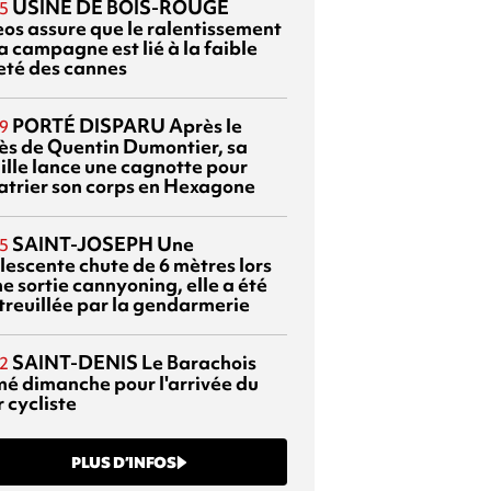
USINE DE BOIS-ROUGE
5
eos assure que le ralentissement
a campagne est lié à la faible
eté des cannes
PORTÉ DISPARU
Après le
9
ès de Quentin Dumontier, sa
ille lance une cagnotte pour
atrier son corps en Hexagone
SAINT-JOSEPH
Une
5
lescente chute de 6 mètres lors
e sortie cannyoning, elle a été
itreuillée par la gendarmerie
SAINT-DENIS
Le Barachois
2
mé dimanche pour l'arrivée du
 cycliste
PLUS D’INFOS