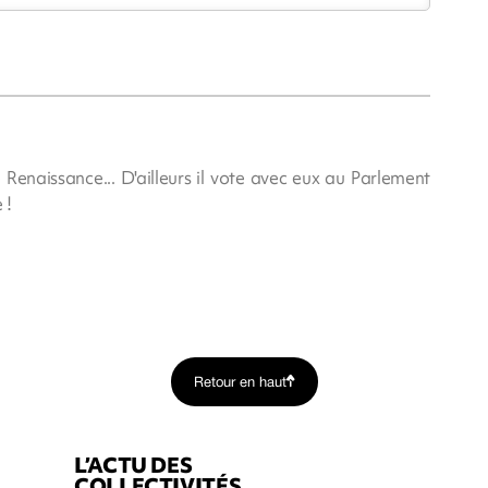
Renaissance... D'ailleurs il vote avec eux au Parlement
 !
Retour en haut
L’ACTU DES
COLLECTIVITÉS