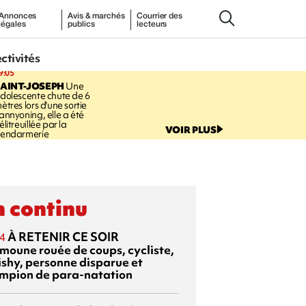
Annonces
Avis & marchés
Courrier des
légales
publics
lecteurs
ectivités
9:05
AINT-JOSEPH
Une
dolescente chute de 6
ètres lors d'une sortie
annyoning, elle a été
élitreuillée par la
VOIR PLUS
endarmerie
 continu
À RETENIR CE SOIR
4
moune rouée de coups, cycliste,
ishy, personne disparue et
mpion de para-natation