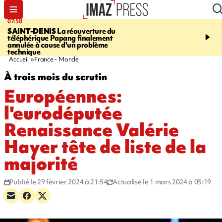
07:58
10:02
SAINT-DENIS
La réouverture du
FOOT
Trois jeunes réun
téléphérique Papang finalement
intègrent des centres d
annulée à cause d'un problème
prestigieux et visent le
technique
professionnel
Accueil
France - Monde
À trois mois du scrutin
Européennes:
l'eurodéputée
Renaissance Valérie
Hayer tête de liste de la
majorité
Publié le 29 février 2024 à 21:54
Actualisé le 1 mars 2024 à 05:19