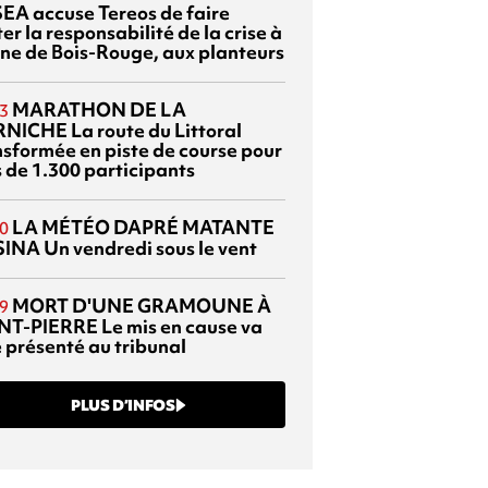
EA accuse Tereos de faire
er la responsabilité de la crise à
sine de Bois-Rouge, aux planteurs
MARATHON DE LA
3
RNICHE
La route du Littoral
nsformée en piste de course pour
s de 1.300 participants
LA MÉTÉO DAPRÉ MATANTE
0
SINA
Un vendredi sous le vent
MORT D'UNE GRAMOUNE À
9
NT-PIERRE
Le mis en cause va
e présenté au tribunal
PLUS D’INFOS