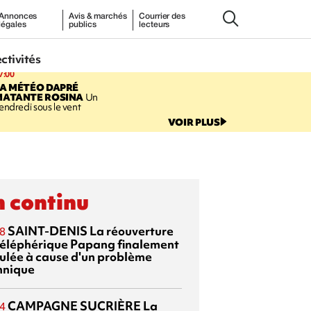
Annonces
Avis & marchés
Courrier des
légales
publics
lecteurs
ectivités
7:00
LA MÉTÉO DAPRÉ
MATANTE ROSINA
Un
endredi sous le vent
VOIR PLUS
 continu
SAINT-DENIS
La réouverture
8
téléphérique Papang finalement
ulée à cause d'un problème
hnique
CAMPAGNE SUCRIÈRE
La
4