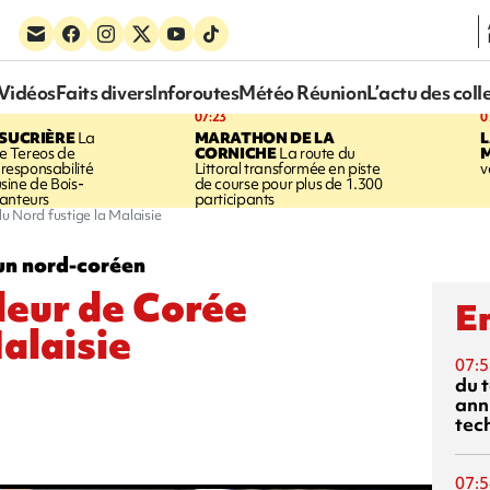
Vidéos
Faits divers
Inforoutes
Météo Réunion
L’actu des coll
07:23
0
SUCRIÈRE
La
MARATHON DE LA
 Tereos de
CORNICHE
La route du
a responsabilité
Littoral transformée en piste
v
'usine de Bois-
de course pour plus de 1.300
anteurs
participants
u Nord fustige la Malaisie
un nord-coréen
deur de Corée
En
alaisie
07:5
du 
ann
tec
07:5