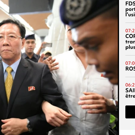
FDS
port
l'u
07:2
CO
tra
plu
07:0
RO
06:2
SAI
êtr