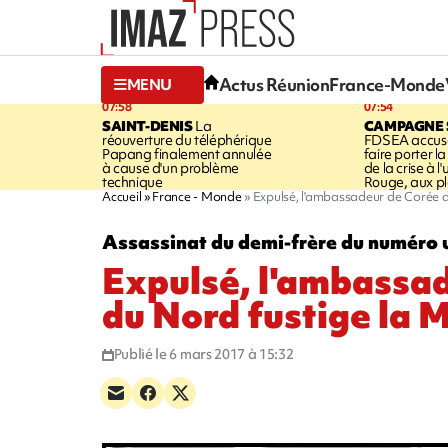
Actus Réunion
France-Monde
MENU
07:58
07:54
SAINT-DENIS
La
CAMPAGNE 
réouverture du téléphérique
FDSEA accuse
Papang finalement annulée
faire porter l
à cause d'un problème
de la crise à l
technique
Rouge, aux pl
Accueil
France - Monde
Expulsé, l'ambassadeur de Corée d
Assassinat du demi-frère du numéro 
Expulsé, l'ambassa
du Nord fustige la M
Publié le 6 mars 2017 à 15:32