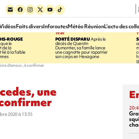
Vidéos
Faits divers
Inforoutes
Météo Réunion
L’actu des coll
19:49
1
OIS-ROUGE
PORTÉ DISPARU
Après le
S
 que le
décès de Quentin
a
t de la
Dumontier, sa famille lance
m
ié à la faible
une cagnotte pour rapatrier
c
annes
son corps en Hexagone
h
g
oire d'amour...à confirmer
cedes, une
En
 confirmer
20:4
Gra
obre 2020 à 13:35
squ
cha