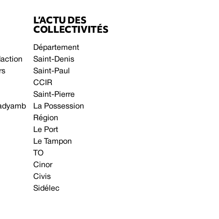
L’ACTU DES
COLLECTIVITÉS
Département
daction
Saint-Denis
rs
Saint-Paul
CCIR
Saint-Pierre
 gadyamb
La Possession
Région
Le Port
Le Tampon
TO
Cinor
Civis
Sidélec