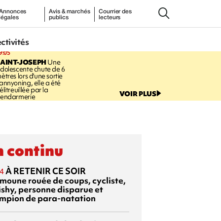
Annonces
Avis & marchés
Courrier des
légales
publics
lecteurs
ectivités
9:05
AINT-JOSEPH
Une
dolescente chute de 6
ètres lors d'une sortie
annyoning, elle a été
élitreuillée par la
VOIR PLUS
endarmerie
 continu
À RETENIR CE SOIR
4
moune rouée de coups, cycliste,
ishy, personne disparue et
mpion de para-natation