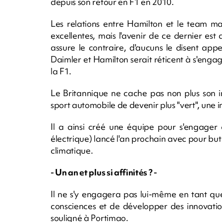
depuis son retour en F1 en 2010.
Les relations entre Hamilton et le team m
excellentes, mais l'avenir de ce dernier est a
assure le contraire, d'aucuns le disent app
Daimler et Hamilton serait réticent à s'engage
la F1.
Le Britannique ne cache pas non plus son in
sport automobile de devenir plus "vert", une 
Il a ainsi créé une équipe pour s'engage
électrique) lancé l'an prochain avec pour but 
climatique.
- Un an et plus si affinités ? -
Il ne s'y engagera pas lui-même en tant que 
consciences et de développer des innovation
souligné à Portimao.