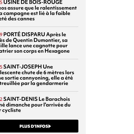
USINE DE BOIS-ROUGE
5
eos assure que le ralentissement
a campagne est lié à la faible
eté des cannes
PORTÉ DISPARU
Après le
9
ès de Quentin Dumontier, sa
ille lance une cagnotte pour
atrier son corps en Hexagone
SAINT-JOSEPH
Une
5
lescente chute de 6 mètres lors
e sortie cannyoning, elle a été
itreuillée par la gendarmerie
SAINT-DENIS
Le Barachois
2
mé dimanche pour l'arrivée du
 cycliste
PLUS D’INFOS