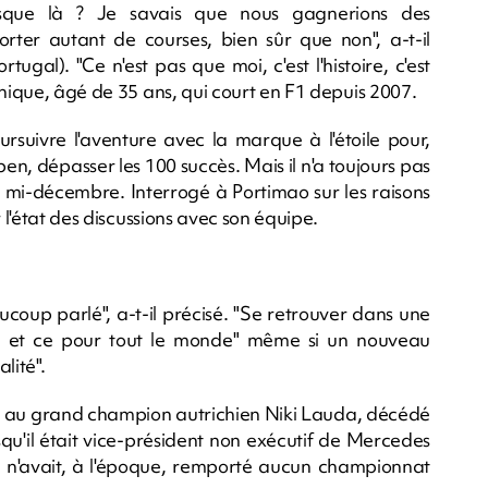
jusque là ? Je savais que nous gagnerions des
ter autant de courses, bien sûr que non", a-t-il
ugal). "Ce n'est pas que moi, c'est l'histoire, c'est
nnique, âgé de 35 ans, qui court en F1 depuis 2007.
ursuivre l'aventure avec la marque à l'étoile pour,
n, dépasser les 100 succès. Mais il n'a toujours pas
e mi-décembre. Interrogé à Portimao sur les raisons
 l'état des discussions avec son équipe.
coup parlé", a-t-il précisé. "Se retrouver dans une
ile et ce pour tout le monde" même si un nouveau
lité".
 au grand champion autrichien Niki Lauda, décédé
orsqu'il était vice-président non exécutif de Mercedes
 n'avait, à l'époque, remporté aucun championnat