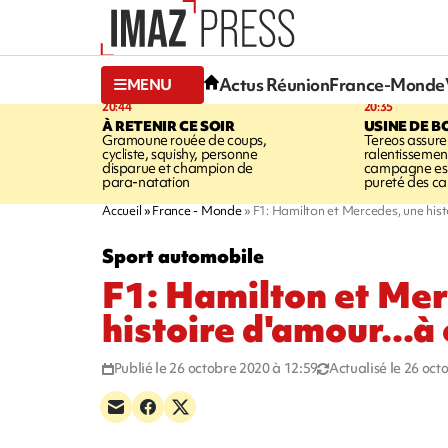
Actus Réunion
France-Monde
MENU
20:44
20:35
À RETENIR CE SOIR
USINE DE B
Gramoune rouée de coups,
Tereos assure
cycliste, squishy, personne
ralentissemen
disparue et champion de
campagne est l
para-natation
pureté des c
Accueil
France - Monde
F1: Hamilton et Mercedes, une hist
Sport automobile
F1: Hamilton et Mer
histoire d'amour...à
Publié le 26 octobre 2020 à 12:59
Actualisé le 26 oct