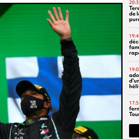
20:3
Ter
de l
pur
19:4
déc
fam
rap
19:0
ado
d'un
hél
17:5
fer
Tour