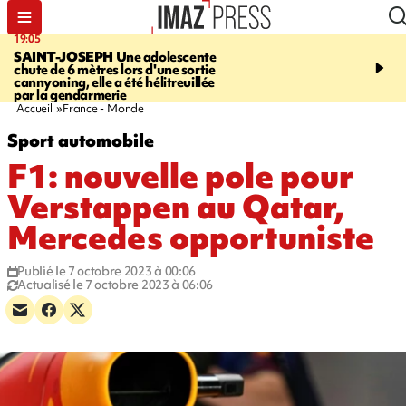
19:05
20:44
SAINT-JOSEPH
Une adolescente
À RETENIR CE SOIR
G
chute de 6 mètres lors d'une sortie
rouée de coups, cycliste,
cannyoning, elle a été hélitreuillée
personne disparue et c
par la gendarmerie
para-natation
Accueil
France - Monde
Sport automobile
F1: nouvelle pole pour
Verstappen au Qatar,
Mercedes opportuniste
Publié le 7 octobre 2023 à 00:06
Actualisé le 7 octobre 2023 à 06:06