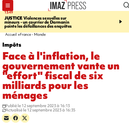
13:49
17:59
JUSTICE
Violences sexuelles sur
INFOROUTE
Marathon 
mineurs - un courrier de Darmanin
Corniche - la route du L
pointe les défaillances des enquêtes
ce dimanche matin dans 
Nord-Ouest
Accueil
France - Monde
Impôts
Face à l'inflation, le
gouvernement vante un
"effort" fiscal de six
milliards pour les
ménages
Publié le 12 septembre 2023 à 16:13
Actualisé le 12 septembre 2023 à 16:35