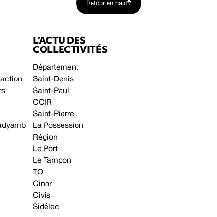
Retour en haut
L’ACTU DES
COLLECTIVITÉS
Département
daction
Saint-Denis
rs
Saint-Paul
CCIR
Saint-Pierre
 gadyamb
La Possession
Région
Le Port
Le Tampon
TO
Cinor
Civis
Sidélec