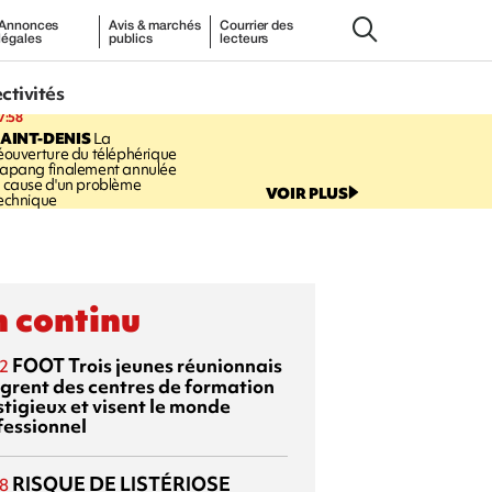
Annonces
Avis & marchés
Courrier des
légales
publics
lecteurs
ectivités
7:58
AINT-DENIS
La
éouverture du téléphérique
apang finalement annulée
 cause d'un problème
VOIR PLUS
echnique
 continu
FOOT
Trois jeunes réunionnais
2
ègrent des centres de formation
stigieux et visent le monde
fessionnel
RISQUE DE LISTÉRIOSE
8