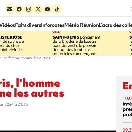
Vidéos
Faits divers
Inforoutes
Météo Réunion
L’actu des coll
08:37
0
LISTÉRIOSE
SAINT-DENIS
Lancement
S
ot de sauté de
de la braderie de l'océan
r
 vendu chez
pour défendre le pouvoir
P
Sainte-Marie
d'achat des familles et
à
soutenir les commerçants
t
st une femme comme les autres
ris, l'homme
En
e les autres
10:0
int
ier 2024 à 21:35
pre
pro
09:3