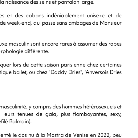
la naissance des seins et pantalon large.
ines et des cabans indéniablement unisexe et de
n de week-end, qui passe sans ambages de Monsieur
luxe masculin sont encore rares à assumer des robes
phologie différente.
arquer lors de cette saison parisienne chez certaines
que ballet, ou chez "Daddy Dries", l'Anversois Dries
le masculinité, y compris des hommes hétérosexuels et
ur leurs tenues de gala, plus flamboyantes, sexy,
éfilé Balmain).
tenté le dos nu à la Mostra de Venise en 2022, peu