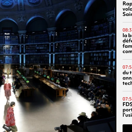
Rap
vol
Sai
08:3
la 
déf
fami
com
07:5
du 
ann
tec
07:5
FDS
port
l'u