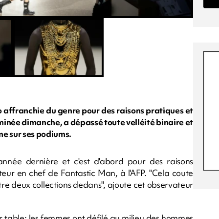
o affranchie du genre pour des raisons pratiques et
minée dimanche, a dépassé toute velléité binaire et
e sur ses podiums.
'année dernière et c'est d'abord pour des raisons
eur en chef de Fantastic Man, à l'AFP. "Cela coute
ttre deux collections dedans", ajoute cet observateur
r table: les femmes ont défilé au milieu des hommes