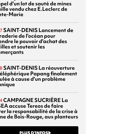
pel d'un lot de sauté de mines
aille vendu chez E.Leclerc de
nte-Marie
SAINT-DENIS
Lancement de
7
braderie de l'océan pour
endre le pouvoir d'achat des
lles et soutenir les
merçants
SAINT-DENIS
La réouverture
8
téléphérique Papang finalement
ulée à cause d'un problème
hnique
CAMPAGNE SUCRIÈRE
La
4
EA accuse Tereos de faire
er la responsabilité de la crise à
sine de Bois-Rouge, aux planteurs
PLUS D’INFOS