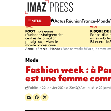
Actus Réunion
France-Monde
MENU
10:02
09:38
FOOT
Trois jeunes
RISQUE DE 
réunionnais intègrent des
Rappel d'un l
centres de formation
mines volaille
prestigieux et visent le
E.Leclerc de 
monde professionnel
Accueil
France - Monde
Fashion week : à Paris, l'homme e
Mode
Fashion week : à Pa
est une femme comm
Publié le 22 janvier 2024 à 20:47
Actualisé le 22 janv