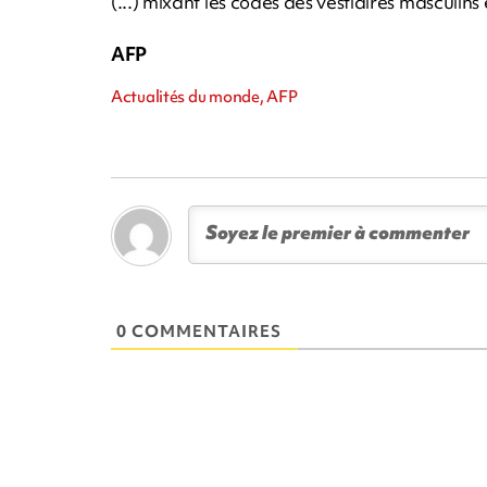
(...) mixant les codes des vestiaires masculins e
AFP
Actualités du monde, AFP
0 COMMENTAIRES