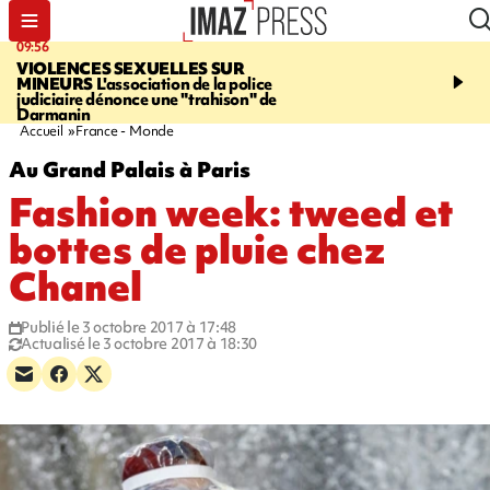
09:56
12:19
VIOLENCES SEXUELLES SUR
SAINT-DENIS
Un hom
MINEURS
L'association de la police
grièvement blessé à cou
judiciaire dénonce une "trahison" de
bouteille dans une baga
Darmanin
Accueil
France - Monde
Au Grand Palais à Paris
Fashion week: tweed et
bottes de pluie chez
Chanel
Publié le 3 octobre 2017 à 17:48
Actualisé le 3 octobre 2017 à 18:30