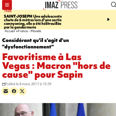
19:05
20:44
SAINT-JOSEPH
Une adolescente
À RETENIR CE SOIR
G
chute de 6 mètres lors d'une sortie
rouée de coups, cycliste,
cannyoning, elle a été hélitreuillée
personne disparue et c
par la gendarmerie
para-natation
Accueil
France - Monde
Considérant qu'il s'agit d'un
"dysfonctionnement"
Favoritisme à Las
Vegas : Macron "hors de
cause" pour Sapin
Publié le 8 mars 2017 à 15:59