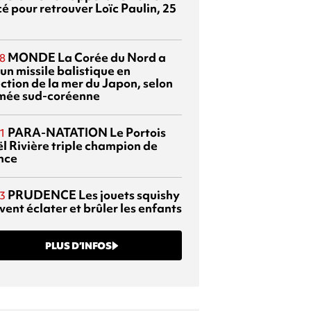
é pour retrouver Loïc Paulin, 25
MONDE
La Corée du Nord a
8
 un missile balistique en
ection de la mer du Japon, selon
rmée sud-coréenne
PARA-NATATION
Le Portois
1
l Rivière triple champion de
nce
PRUDENCE
Les jouets squishy
3
ent éclater et brûler les enfants
PLUS D’INFOS