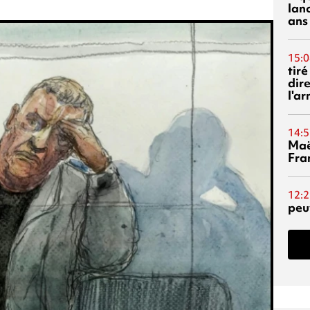
lanc
ans
15:0
tiré
dir
l'a
14:5
Maë
Fra
12:2
peuv