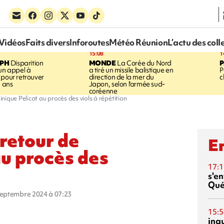
Vidéos
Faits divers
Inforoutes
Météo Réunion
L’actu des coll
15:08
1
EPH
Disparition
MONDE
La Corée du Nord
 un appel à
a tiré un missile balistique en
P
 pour retrouver
direction de la mer du
c
5 ans
Japon, selon l'armée sud-
coréenne
nique Pelicot au procès des viols à répétition
 retour de
En
u procès des
17:1
s'en
Qué
 septembre 2024 à 07:23
15:5
inq