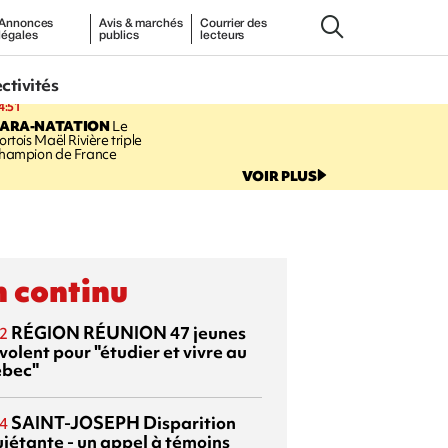
Annonces
Avis & marchés
Courrier des
légales
publics
lecteurs
ectivités
4:51
PARA-NATATION
Le
ortois Maël Rivière triple
hampion de France
VOIR PLUS
 continu
RÉGION RÉUNION
47 jeunes
2
volent pour "étudier et vivre au
bec"
SAINT-JOSEPH
Disparition
4
uiétante - un appel à témoins