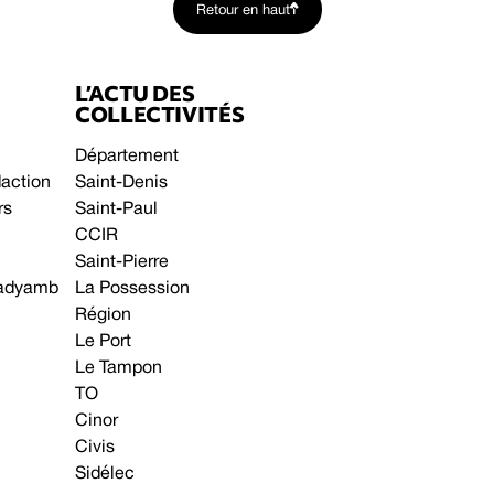
Retour en haut
L’ACTU DES
COLLECTIVITÉS
Département
daction
Saint-Denis
rs
Saint-Paul
CCIR
Saint-Pierre
 gadyamb
La Possession
Région
Le Port
Le Tampon
TO
Cinor
Civis
Sidélec