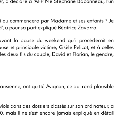
e", a déclaré à l'AFP Me Stéphane Babonneau, l'un
ui ou commencera par Madame et ses enfants ? Je
là", a pour sa part expliqué Béatrice Zavarro.
avant la pause du weekend qu'il procéderait en
use et principale victime, Gisèle Pelicot, et à celles
 les deux fils du couple, David et Florian, le gendre,
arisienne, ont quitté Avignon, ce qui rend plausible
iols dans des dossiers classés sur son ordinateur, a
, mais il ne s'est encore jamais expliqué en détail