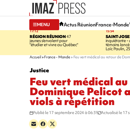
Actus Réunion
France-Monde
MENU
17:12
15:54
RÉGION RÉUNION
47
SAINT-JOS
jeunes s'envolent pour
inquiétante -
"étudier et vivre au Québec"
témoins lancé
Loïc Paulin, 2
Accueil
France - Monde
Feu vert médical au retour de Domi
Justice
Feu vert médical au
Dominique Pelicot a
viols à répétition
Publié le 17 septembre 2024 à 06:39
Actualisé le 17