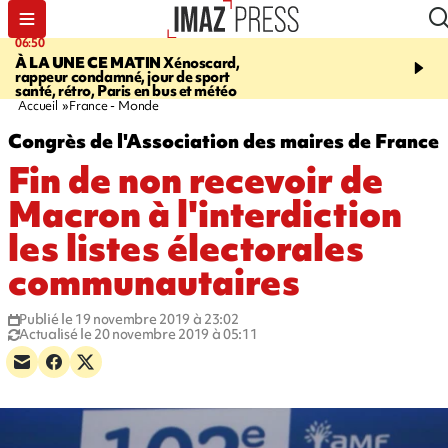
06:50
08:53
À LA UNE CE MATIN
Xénoscard,
SAINT-PAUL
Jour de S
rappeur condamné, jour de sport
2026 - bouger, s’informe
santé, rétro, Paris en bus et météo
soin de sa santé
Accueil
France - Monde
Congrès de l'Association des maires de France
Fin de non recevoir de
Macron à l'interdiction
les listes électorales
communautaires
Publié le 19 novembre 2019 à 23:02
Actualisé le 20 novembre 2019 à 05:11