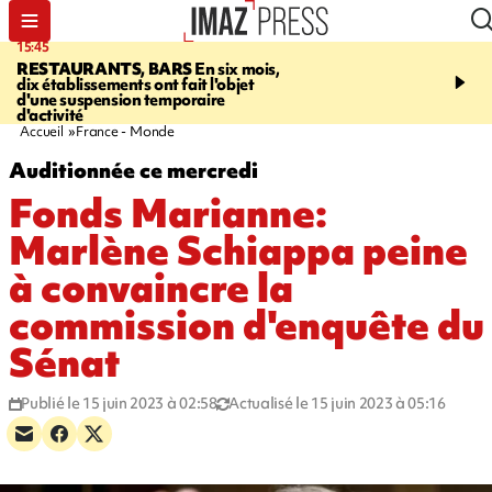
15:45
17:17
RESTAURANTS, BARS
En six mois,
"LE DERNIER REFUG
dix établissements ont fait l'objet
Angeles, un homme vit 
d'une suspension temporaire
panneau publicitaire po
d'activité
promouvoir un film Netf
Accueil
France - Monde
Auditionnée ce mercredi
Fonds Marianne:
Marlène Schiappa peine
à convaincre la
commission d'enquête du
Sénat
Publié le 15 juin 2023 à 02:58
Actualisé le 15 juin 2023 à 05:16