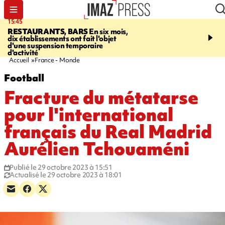
15:45
17:17
RESTAURANTS, BARS
En six mois,
"LE DERNIER REFUG
dix établissements ont fait l'objet
Angeles, un homme vit 
d'une suspension temporaire
panneau publicitaire po
d'activité
promouvoir un film Netf
Accueil
France - Monde
Football
Fracture du métatarse
pour l'international
français du Real Madrid
Aurélien Tchouaméni
Publié le 29 octobre 2023 à 15:51
Actualisé le 29 octobre 2023 à 18:01