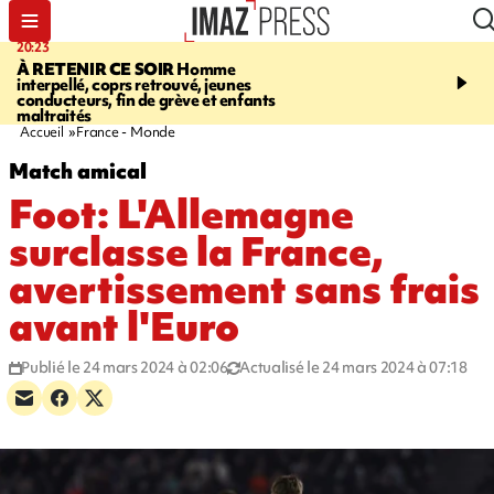
20:23
06:04
À RETENIR CE SOIR
Homme
EMPLOIS
Difficultés d
interpellé, coprs retrouvé, jeunes
à La Réunion - des agric
conducteurs, fin de grève et enfants
envisagent de mettre des
maltraités
étrangers dans les cha
Accueil
France - Monde
Match amical
Foot: L'Allemagne
surclasse la France,
avertissement sans frais
avant l'Euro
Publié le 24 mars 2024 à 02:06
Actualisé le 24 mars 2024 à 07:18