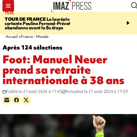
15:45
20:17
TOUR DE FRANCE
La lauréate
À RETENIR CE SOIR
Sé
sortante Pauline Ferrand-Prévot
routière, concours de nou
abandonne avant la 8e étape
du littoral fermée, courr
Darmanin et évacuation
Accueil
France - Monde
Après 124 sélections
Foot: Manuel Neuer
prend sa retraite
internationale à 38 ans
Publié le 21 août 2024 à 17:45
Actualisé le 21 août 2024 à 17:59