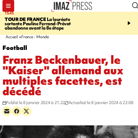
15:45
20:17
TOUR DE FRANCE
La lauréate
À RETENIR CE SOIR
Sé
sortante Pauline Ferrand-Prévot
routière, concours de nou
abandonne avant la 8e étape
du littoral fermée, courr
Darmanin et évacuation
Accueil
France - Monde
Football
Franz Beckenbauer, le
"Kaiser" allemand aux
multiples facettes, est
décédé
Publié le 8 janvier 2024 à 21:22
Actualisé le 8 janvier 2024 à 22:08