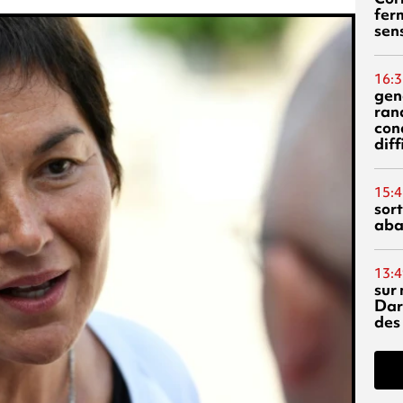
fer
sen
16:3
gen
ran
con
diff
15:4
sor
aba
13:4
sur 
Dar
des