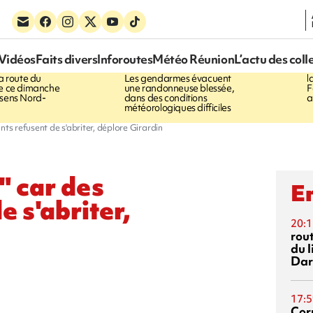
16:35
1
Vidéos
Faits divers
Inforoutes
Météo Réunion
L’actu des coll
E
Marathon de
PITON DE LA FOURNAISE
la route du
Les gendarmes évacuent
l
ée ce dimanche
une randonneuse blessée,
F
 sens Nord-
dans des conditions
a
météorologiques difficiles
nts refusent de s'abriter, déplore Girardin
" car des
En
e s'abriter,
20:1
rout
du l
Dar
17:5
Corn