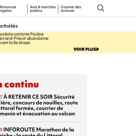
Annonces
Avis & marchés
Courrier des
légales
publics
lecteurs
5:45
ectivités
TOUR DE FRANCE
La
auréate sortante Pauline
errand-Prévot abandonne
vant la 8e étape
VOIR PLUS
 continu
À RETENIR CE SOIR
Sécurité
7
ière, concours de nouilles, route
ittoral fermée, courrier de
manin et évacuation au volcan
INFOROUTE
Marathon de la
9
iche - la route du Littoral