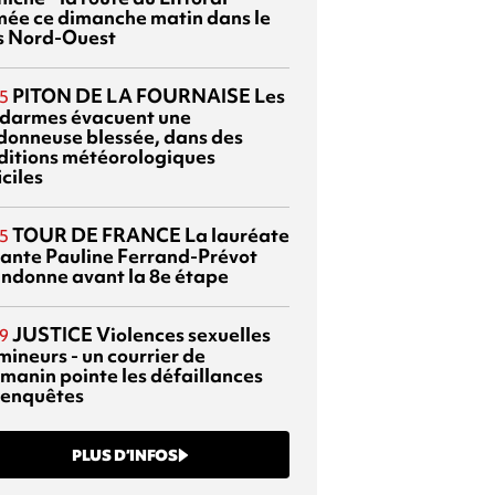
mée ce dimanche matin dans le
s Nord-Ouest
PITON DE LA FOURNAISE
Les
5
darmes évacuent une
donneuse blessée, dans des
ditions météorologiques
iciles
TOUR DE FRANCE
La lauréate
5
tante Pauline Ferrand-Prévot
ndonne avant la 8e étape
JUSTICE
Violences sexuelles
9
mineurs - un courrier de
manin pointe les défaillances
 enquêtes
PLUS D’INFOS