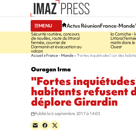
20:17
17:59
Actus Réunion
France-Monde
MENU
À RETENIR CE SOIR
INFOROUT
Sécurité routière, concours
la Corniche - 
de nouilles, route du littoral
Littoral ferm
fermée, courrier de
matin dans le
Darmanin et évacuation au
Ouest
volcan
Accueil
France - Monde
"Fortes inquiétudes" car des habita
Ouragan Irma
"Fortes inquiétudes
habitants refusent d
déplore Girardin
Publié le 6 septembre 2017 à 14:03