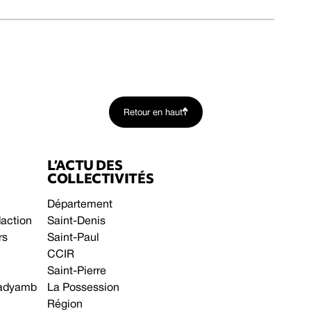
Retour en haut
L’ACTU DES
COLLECTIVITÉS
Département
daction
Saint-Denis
rs
Saint-Paul
CCIR
Saint-Pierre
 gadyamb
La Possession
Région