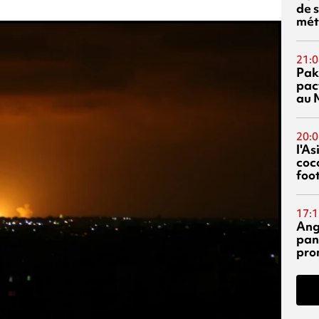
de s
mét
21:0
Pak
pac
au 
20:0
l'A
coc
foo
17:1
Ang
pan
pro