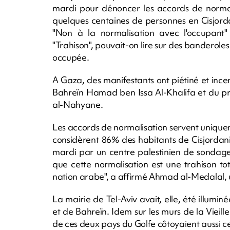
mardi pour dénoncer les accords de normal
quelques centaines de personnes en Cisjorda
"Non à la normalisation avec l'occupant"
"Trahison", pouvait-on lire sur des banderole
occupée.
A Gaza, des manifestants ont piétiné et inc
Bahreïn Hamad ben Issa Al-Khalifa et du 
al-Nahyane.
Les accords de normalisation servent uniqueme
considèrent 86% des habitants de Cisjordan
mardi par un centre palestinien de sondage
que cette normalisation est une trahison to
nation arabe", a affirmé Ahmad al-Medalal, 
La mairie de Tel-Aviv avait, elle, été illum
et de Bahreïn. Idem sur les murs de la Vieill
de ces deux pays du Golfe côtoyaient aussi ceu