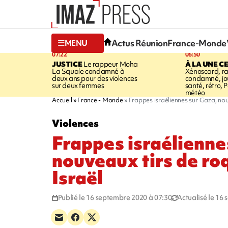
Actus Réunion
France-Monde
MENU
07:22
06:50
JUSTICE
Le rappeur Moha
À LA UNE C
La Squale condamné à
Xénoscard, r
deux ans pour des violences
condamné, jou
sur deux femmes
santé, rétro, P
météo
Accueil
France - Monde
Frappes israéliennes sur Gaza, nou
Violences
Frappes israélienne
nouveaux tirs de ro
Israël
Publié le 16 septembre 2020 à 07:30
Actualisé le 16