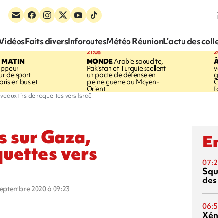
Vidéos
Faits divers
Inforoutes
Météo Réunion
L’actu des coll
21:08
2
E MATIN
MONDE
Arabie saoudite,
À
appeur
Pakistan et Turquie scellent
v
r de sport
un pacte de défense en
g
aris en bus et
pleine guerre au Moyen-
G
Orient
f
veaux tirs de roquettes vers Israël
s sur Gaza,
En
quettes vers
07:2
Squ
des
 septembre 2020 à 09:23
06:5
Xén