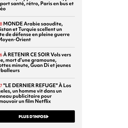
port santé, rétro, Paris en bus et
éo
MONDE
Arabie saoudite,
8
istan et Turquie scellent un
te de défense en pleine guerre
Moyen-Orient
À RETENIR CE SOIR
Vols vers
6
sie, mort d'une gramoune,
ottes minute, Guan Di et jeunes
tballeurs
"LE DERNIER REFUGE"
À Los
7
eles, un homme vit dans un
neau publicitaire pour
mouvoir un film Netflix
PLUS D’INFOS