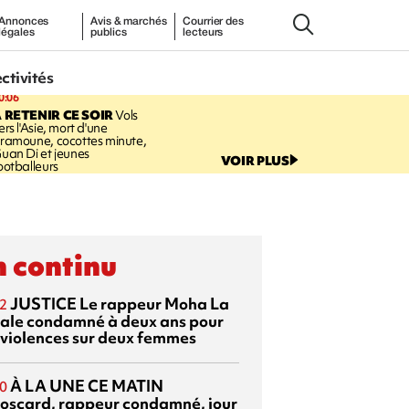
Annonces
Avis & marchés
Courrier des
légales
publics
lecteurs
ectivités
0:06
 RETENIR CE SOIR
Vols
ers l'Asie, mort d'une
ramoune, cocottes minute,
uan Di et jeunes
VOIR PLUS
ootballeurs
 continu
JUSTICE
Le rappeur Moha La
2
ale condamné à deux ans pour
 violences sur deux femmes
À LA UNE CE MATIN
0
oscard, rappeur condamné, jour