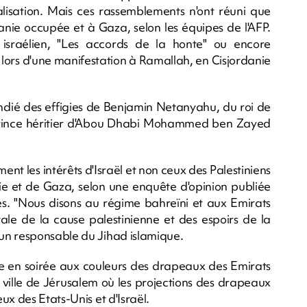
isation. Mais ces rassemblements n'ont réuni que
nie occupée et à Gaza, selon les équipes de l'AFP.
 israélien, "Les accords de la honte" ou encore
s lors d'une manifestation à Ramallah, en Cisjordanie
endié des effigies de Benjamin Netanyahu, du roi de
prince héritier d'Abou Dhabi Mohammed ben Zayed
nt les intérêts d'Israël et non ceux des Palestiniens
ie et de Gaza, selon une enquête d'opinion publiée
s. "Nous disons au régime bahreïni et aux Emirats
tale de la cause palestinienne et des espoirs de la
un responsable du Jihad islamique.
inée en soirée aux couleurs des drapeaux des Emirats
e ville de Jérusalem où les projections des drapeaux
x des Etats-Unis et d'Israël.