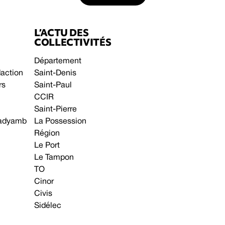
L’ACTU DES
COLLECTIVITÉS
Département
daction
Saint-Denis
rs
Saint-Paul
CCIR
Saint-Pierre
 gadyamb
La Possession
Région
Le Port
Le Tampon
TO
Cinor
Civis
Sidélec