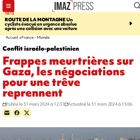
10:13
12:23
ROUTE DE LA MONTAGNE
Un
PRUDENCE
Les jouets
cycliste évacué en urgence absolue
peuvent éclater et brûler
après une collision avec une voiture
Accueil
France - Monde
Conflit israélo-palestinien
Frappes meurtrières sur
Gaza, les négociations
pour une trêve
reprennent
Publié le 31 mars 2024 à 12:37
Actualisé le 31 mars 2024 à 13:06