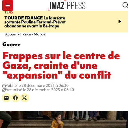
15:45
20:17
TOUR DE FRANCE
La lauréate
À RETENIR CE SOIR
Sé
sortante Pauline Ferrand-Prévot
routière, concours de nou
abandonne avant la 8e étape
du littoral fermée, courr
Darmanin et évacuation
Accueil
France - Monde
Guerre
Frappes sur le centre de
Gaza, crainte d'une
"expansion" du conflit
Publié le 28 décembre 2023 à 06:30
Actualisé le 28 décembre 2023 à 06:40