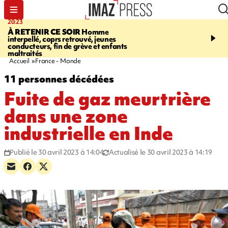
20:23
06:04
À RETENIR CE SOIR
Homme
EMPLOIS
Difficultés d
interpellé, coprs retrouvé, jeunes
à La Réunion - des agric
conducteurs, fin de grève et enfants
envisagent de mettre des
maltraités
étrangers dans les cha
Accueil
France - Monde
11 personnes décédées
Fuite de gaz meurtrière
dans une zone
industrielle en Inde
Publié le 30 avril 2023 à 14:04
Actualisé le 30 avril 2023 à 14:19