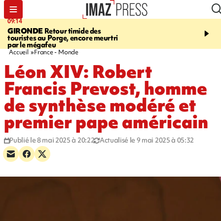
09:14
13:09
GIRONDE
Retour timide des
CONFLIT
Des échanges
touristes au Porge, encore meurtri
font cinq morts en Ukrai
par le mégafeu
Russie
Accueil
France - Monde
Léon XIV: Robert
Francis Prevost, homme
de synthèse modéré et
premier pape américain
Publié le 8 mai 2025 à 20:22
Actualisé le 9 mai 2025 à 05:32