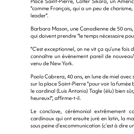
Place Saint-Pierre, Colter Sikora, un Amér
"comme François, qui a un peu de charisme,
leader".
Barbara Mason, une Canadienne de 50 ans, n
qui doivent prendre "le temps nécessaire pour
"C’est exceptionnel, on ne vit ça qu’une fois 
connaître un événement pareil de nouveau", 
venu de New York.
Paolo Cabrera, 40 ans, en lune de miel avec 
sur la place Saint-Pierre "pour voir la fumée 
le cardinal (Luis Antonio) Tagle (élu) bien s
heureux!", affirme-t-il.
Le conclave, cérémonial extrêmement co
cardinaux qui ont ensuite juré en latin, la m
sous peine d’excommunication (c’est à dire 