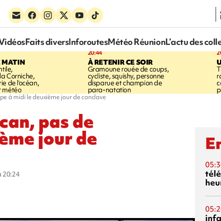
Vidéos
Faits divers
Inforoutes
Météo Réunion
L’actu des coll
20:44
2
E MATIN
À RETENIR CE SOIR
U
tile,
Gramoune rouée de coups,
T
a Corniche,
cycliste, squishy, personne
r
ie de l'océan,
disparue et champion de
c
t météo
para-natation
p
pe à midi le deuxième jour de conclave
can, pas de
ième jour de
En
05:3
tél
à 20:24
heu
05:2
inf