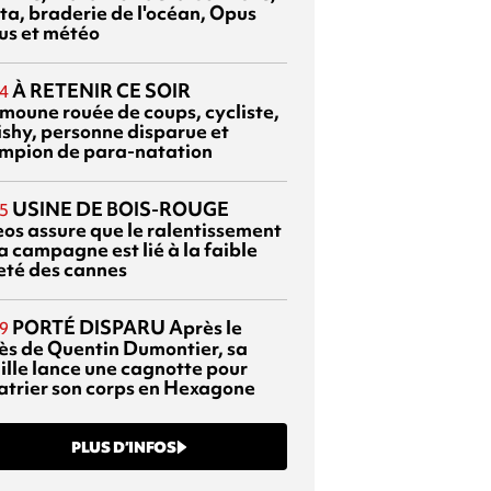
ta, braderie de l'océan, Opus
us et météo
À RETENIR CE SOIR
4
moune rouée de coups, cycliste,
ishy, personne disparue et
mpion de para-natation
USINE DE BOIS-ROUGE
5
eos assure que le ralentissement
a campagne est lié à la faible
eté des cannes
PORTÉ DISPARU
Après le
9
ès de Quentin Dumontier, sa
ille lance une cagnotte pour
atrier son corps en Hexagone
PLUS D’INFOS