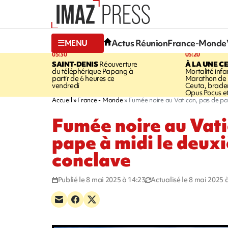
Actus Réunion
France-Monde
MENU
05:30
05:20
SAINT-DENIS
Réouverture
À LA UNE C
du téléphérique Papang à
Mortalité infan
partir de 6 heures ce
Marathon de l
vendredi
Ceuta, brader
Opus Pocus e
Accueil
France - Monde
Fumée noire au Vatican, pas de pa
Fumée noire au Vati
pape à midi le deux
conclave
Publié le 8 mai 2025 à 14:23
Actualisé le 8 mai 2025 