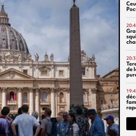
Ceu
Poc
20:4
Gra
squ
cha
20:3
Ter
de l
pur
19:4
déc
fam
rap