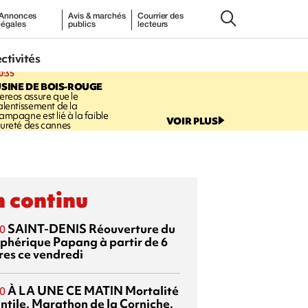
Annonces
Avis & marchés
Courrier des
légales
publics
lecteurs
ectivités
0:35
SINE DE BOIS-ROUGE
ereos assure que le
alentissement de la
ampagne est lié à la faible
VOIR PLUS
ureté des cannes
 continu
SAINT-DENIS
Réouverture du
0
éphérique Papang à partir de 6
res ce vendredi
À LA UNE CE MATIN
Mortalité
0
antile, Marathon de la Corniche,