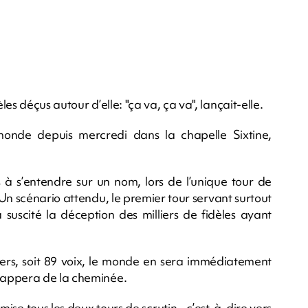
s déçus autour d’elle: "ça va, ça va", lançait-elle.
onde depuis mercredi dans la chapelle Sixtine,
s à s’entendre sur un nom, lors de l’unique tour de
Un scénario attendu, le premier tour servant surtout
 suscité la déception des milliers de fidèles ayant
iers, soit 89 voix, le monde en sera immédiatement
happera de la cheminée.
ise tous les deux tours de scrutin - c’est-à-dire vers