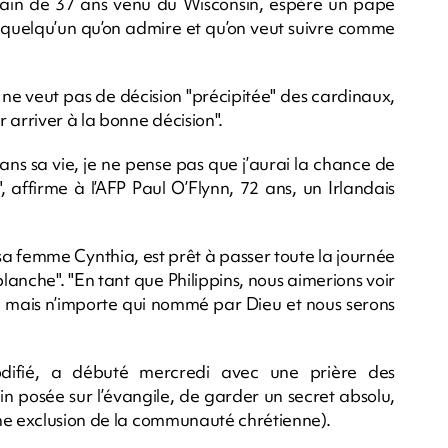
icain de 37 ans venu du Wisconsin, espère un pape
 quelqu’un qu’on admire et qu’on veut suivre comme
e veut pas de décision "précipitée" des cardinaux,
 arriver à la bonne décision".
dans sa vie, je ne pense pas que j’aurai la chance de
affirme à l’AFP Paul O’Flynn, 72 ans, un Irlandais
sa femme Cynthia, est prêt à passer toute la journée
blanche". "En tant que Philippins, nous aimerions voir
ûr, mais n’importe qui nommé par Dieu et nous serons
difié, a débuté mercredi avec une prière des
ain posée sur l’évangile, de garder un secret absolu,
une exclusion de la communauté chrétienne).