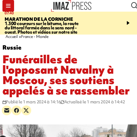
07:40
10:33
MARATHON DE LA CORNICHE
ASSOCIATIONS
Protec
1.300 coureurs sur le bitume, la route
l’enfance - une nouvelle
du littoral fermée dans le sens nord -
Stop VIF organisée à La
ouest. Photos et vidéos sur notre site
Accueil
France - Monde
Russie
Funérailles de
l'opposant Navalny à
Moscou, ses soutiens
appelés à se rassembler
Publié le 1 mars 2024 à 14:16
Actualisé le 1 mars 2024 à 14:42