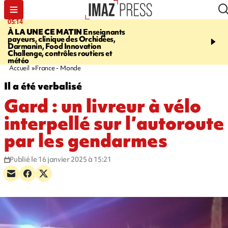
05:14
07:08
À LA UNE CE MATIN
Enseignants
LE PORT
L'incendie à la
payeurs, clinique des Orchidées,
Orchidées pourrait avoi
Darmanin, Food Innovation
conséquences pour les p
Challenge, contrôles routiers et
Réunion
météo
Accueil
France - Monde
Il a été verbalisé
Gard : un livreur à vélo
interpellé sur l’autoroute
par les gendarmes
Publié le 16 janvier 2025 à 15:21