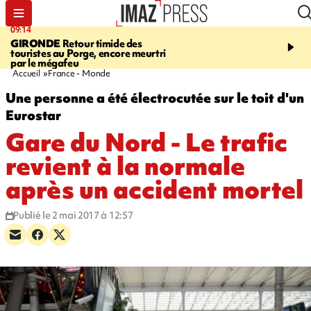
09:14
13:09
GIRONDE
Retour timide des
CONFLIT
Des échanges
touristes au Porge, encore meurtri
font cinq morts en Ukrai
par le mégafeu
Russie
Accueil
France - Monde
Une personne a été électrocutée sur le toit d'un
Eurostar
Gare du Nord - Le trafic
revient à la normale
après un accident mortel
Publié le 2 mai 2017 à 12:57