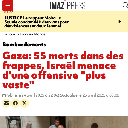
07:22
10:46
JUSTICE
Le rappeur Moha La
SÉCURITÉ ROUTIÈRE
Squale condamné à deux ans pour
décède en juillet, 18 pe
des violences sur deux femmes
sur les routes réunionnai
début de l'année
Accueil
France - Monde
Bombardements
Gaza: 55 morts dans des
frappes, Israël menace
d'une offensive "plus
vaste"
Publié le 24 avril 2025 à 22:06
Actualisé le 25 avril 2025 à 08:06