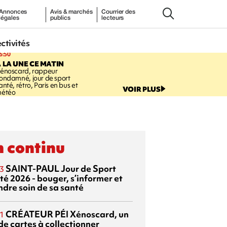
Annonces
Avis & marchés
Courrier des
légales
publics
lecteurs
ectivités
6:50
 LA UNE CE MATIN
énoscard, rappeur
ondamné, jour de sport
anté, rétro, Paris en bus et
VOIR PLUS
étéo
 continu
SAINT-PAUL
Jour de Sport
3
té 2026 - bouger, s’informer et
ndre soin de sa santé
CRÉATEUR PÉI
Xénoscard, un
1
de cartes à collectionner