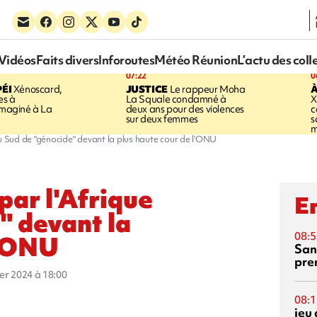
Vidéos
Faits divers
Inforoutes
Météo Réunion
L’actu des coll
07:22
0
ÉI
Xénoscard,
JUSTICE
Le rappeur Moha
À
es à
La Squale condamné à
X
 imaginé à La
deux ans pour des violences
c
sur deux femmes
s
m
du Sud de "génocide" devant la plus haute cour de l'ONU
par l'Afrique
En
" devant la
08:5
l'ONU
San
pre
ier 2024 à 18:00
08:1
jeu 