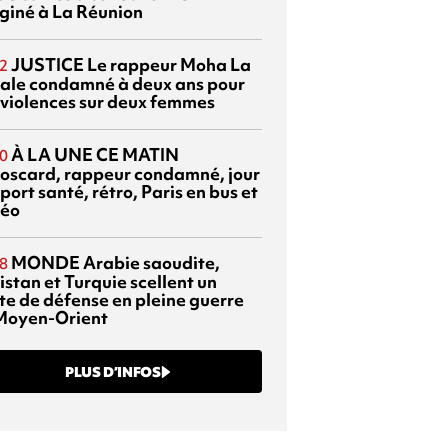
giné à La Réunion
JUSTICE
Le rappeur Moha La
2
ale condamné à deux ans pour
 violences sur deux femmes
À LA UNE CE MATIN
0
oscard, rappeur condamné, jour
port santé, rétro, Paris en bus et
éo
MONDE
Arabie saoudite,
8
istan et Turquie scellent un
te de défense en pleine guerre
Moyen-Orient
PLUS D’INFOS