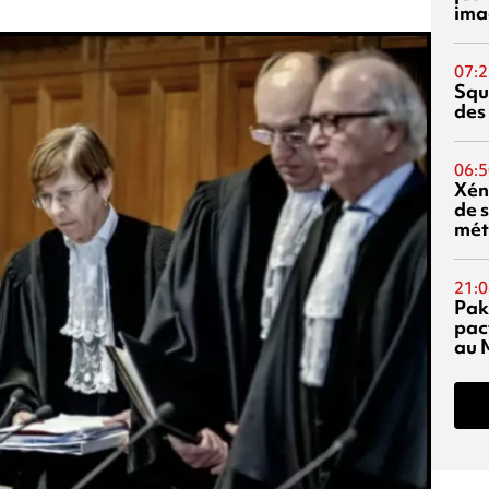
ima
07:2
Squ
des
06:5
Xén
de s
mét
21:0
Pak
pac
au 