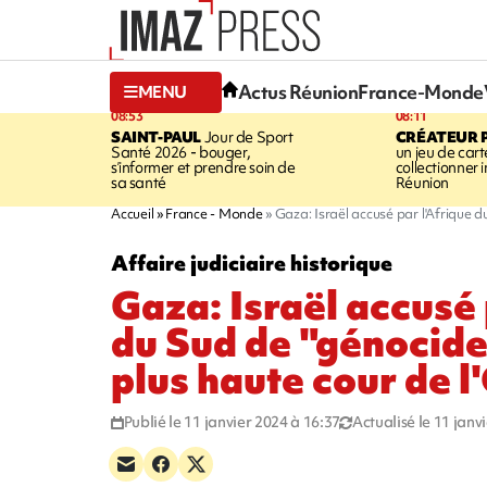
Actus Réunion
France-Monde
MENU
08:53
08:11
SAINT-PAUL
Jour de Sport
CRÉATEUR P
Santé 2026 - bouger,
un jeu de cart
s’informer et prendre soin de
collectionner
sa santé
Réunion
Accueil
France - Monde
Gaza: Israël accusé par l'Afrique 
Affaire judiciaire historique
Gaza: Israël accusé 
du Sud de "génocide
plus haute cour de 
Publié le 11 janvier 2024 à 16:37
Actualisé le 11 janv