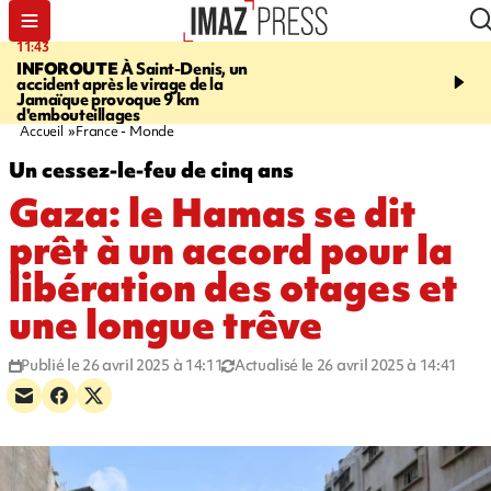
11:43
16:35
INFOROUTE
À Saint-Denis, un
PITON DE LA FOURN
accident après le virage de la
gendarmes évacuent un
Jamaïque provoque 9 km
randonneuse blessée, d
d'embouteillages
conditions météorologiqu
Accueil
France - Monde
Un cessez-le-feu de cinq ans
Gaza: le Hamas se dit
prêt à un accord pour la
libération des otages et
une longue trêve
Publié le 26 avril 2025 à 14:11
Actualisé le 26 avril 2025 à 14:41