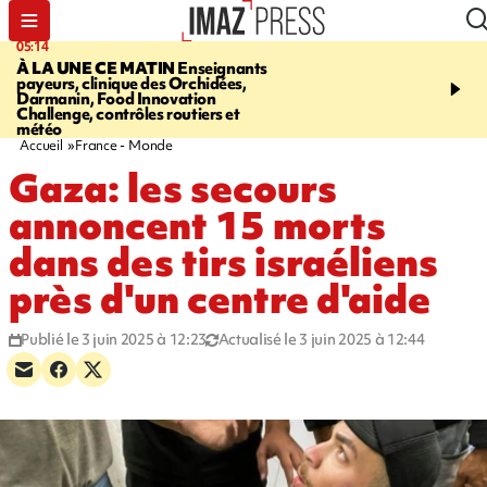
05:14
07:08
À LA UNE CE MATIN
Enseignants
LE PORT
L'incendie à la
payeurs, clinique des Orchidées,
Orchidées pourrait avoi
Darmanin, Food Innovation
conséquences pour les p
Challenge, contrôles routiers et
Réunion
météo
Accueil
France - Monde
Gaza: les secours
annoncent 15 morts
dans des tirs israéliens
près d'un centre d'aide
Publié le 3 juin 2025 à 12:23
Actualisé le 3 juin 2025 à 12:44