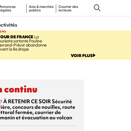
Annonces
Avis & marchés
Courrier des
légales
publics
lecteurs
ectivités
5:45
TOUR DE FRANCE
La
auréate sortante Pauline
errand-Prévot abandonne
vant la 8e étape
VOIR PLUS
 continu
À RETENIR CE SOIR
Sécurité
7
ière, concours de nouilles, route
ittoral fermée, courrier de
manin et évacuation au volcan