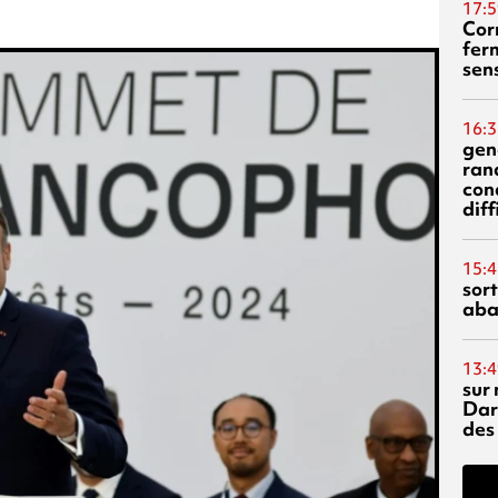
17:5
Corn
fer
sen
16:3
gen
ran
con
diff
15:4
sor
aba
13:4
sur 
Dar
des