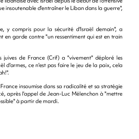
ère libanaise avec Israël depuis le début de l'offensive
e insoutenable d'entraîner le Liban dans la guerre",
y compris pour la sécurité d'Israël demain", a
nt en garde contre "un ressentiment qui est en train
ns juives de France (Crif) a "vivement" déploré les
 d'armes, ce n'est pas faire le jeu de la paix, cela
h!".
 France insoumise dans sa radicalité et sa stratégie
ncé, après l'appel de Jean-Luc Mélenchon à "mettre
ssible" à partir de mardi.