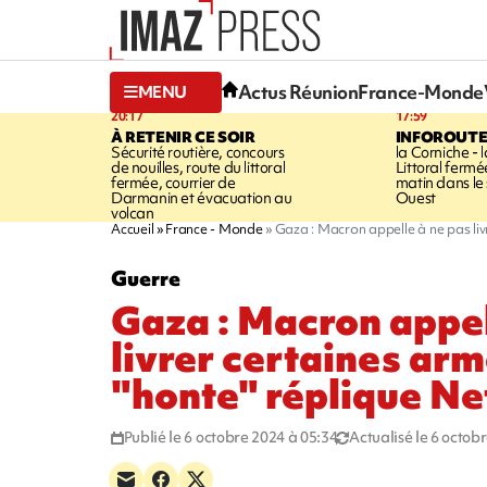
Actus Réunion
France-Monde
MENU
20:17
17:59
À RETENIR CE SOIR
INFOROUT
Sécurité routière, concours
la Corniche - 
de nouilles, route du littoral
Littoral ferm
fermée, courrier de
matin dans le
Darmanin et évacuation au
Ouest
volcan
Accueil
France - Monde
Gaza : Macron appelle à ne pas liv
Guerre
Gaza : Macron appel
livrer certaines arm
"honte" réplique N
Publié le 6 octobre 2024 à 05:34
Actualisé le 6 octob