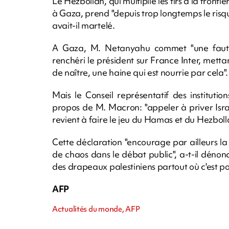
Le Hezbollah, qui multiplie les tirs à la fronti
à Gaza, prend "depuis trop longtemps le risqu
avait-il martelé.
A Gaza, M. Netanyahu commet "une faute, 
renchéri le président sur France Inter, metta
de naître, une haine qui est nourrie par cela".
Mais le Conseil représentatif des institutio
propos de M. Macron: "appeler à priver Israël
revient à faire le jeu du Hamas et du Hezbolla
Cette déclaration "encourage par ailleurs la
de chaos dans le débat public", a-t-il déno
des drapeaux palestiniens partout où c'est po
AFP
Actualités du monde, AFP