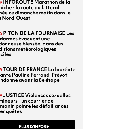
INFOROUTE
Marathon de la
9
iche - la route du Littoral
mée ce dimanche matin dans le
s Nord-Ouest
PITON DE LA FOURNAISE
Les
5
darmes évacuent une
donneuse blessée, dans des
ditions météorologiques
iciles
TOUR DE FRANCE
La lauréate
5
tante Pauline Ferrand-Prévot
ndonne avant la 8e étape
JUSTICE
Violences sexuelles
9
mineurs - un courrier de
manin pointe les défaillances
 enquêtes
PLUS D’INFOS