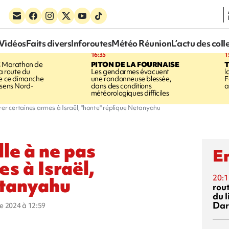
Vidéos
Faits divers
Inforoutes
Météo Réunion
L’actu des coll
16:35
1
E
Marathon de
PITON DE LA FOURNAISE
la route du
Les gendarmes évacuent
l
ée ce dimanche
une randonneuse blessée,
F
 sens Nord-
dans des conditions
a
météorologiques difficiles
rer certaines armes à Israël, "honte" réplique Netanyahu
le à ne pas
En
es à Israël,
20:1
etanyahu
rout
du l
Dar
re 2024 à 12:59