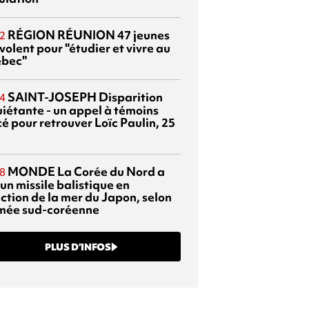
RÉGION RÉUNION
47 jeunes
2
volent pour "étudier et vivre au
bec"
SAINT-JOSEPH
Disparition
4
uiétante - un appel à témoins
é pour retrouver Loïc Paulin, 25
MONDE
La Corée du Nord a
8
 un missile balistique en
ection de la mer du Japon, selon
rmée sud-coréenne
PLUS D’INFOS