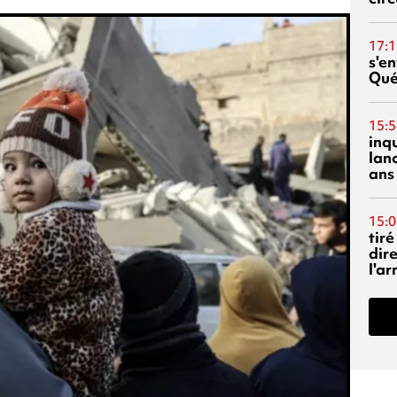
17:1
s'en
Qué
15:5
inq
lanc
ans
15:0
tiré
dir
l'a