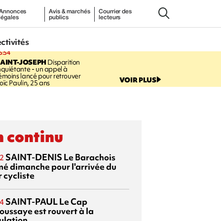
Annonces
Avis & marchés
Courrier des
légales
publics
lecteurs
ectivités
5:54
AINT-JOSEPH
Disparition
nquiétante - un appel à
émoins lancé pour retrouver
VOIR PLUS
oïc Paulin, 25 ans
 continu
SAINT-DENIS
Le Barachois
2
mé dimanche pour l'arrivée du
 cycliste
SAINT-PAUL
Le Cap
4
oussaye est rouvert à la
ulation