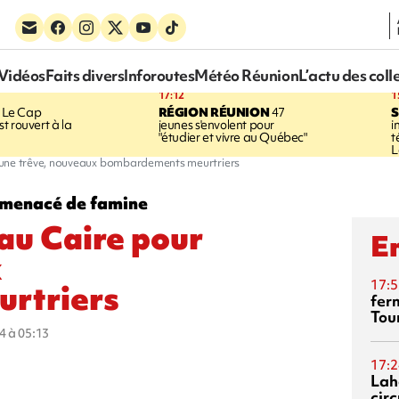
Vidéos
Faits divers
Inforoutes
Météo Réunion
L’actu des coll
17:12
1
Le Cap
RÉGION RÉUNION
47
S
t rouvert à la
jeunes s'envolent pour
i
"étudier et vivre au Québec"
t
L
 une trêve, nouveaux bombardements meurtriers
st menacé de famine
au Caire pour
En
x
17:5
rtriers
fer
Tour
4 à 05:13
17:2
Lah
circ