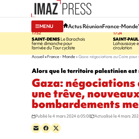
Actus Réunion
France-Monde
MENU
17:52
17:24
SAINT-DENIS
Le Barachois
SAINT-PAUL
fermé dimanche pour
Lahoussaye es
l'arrivée du Tour cycliste
circulation
Accueil
France - Monde
Gaza: négociations au Caire pour
Alors que le territoire palestinien e
Gaza: négociations 
une trêve, nouveau
bombardements meu
Publié le 4 mars 2024 à 05:08
Actualisé le 4 mars 202