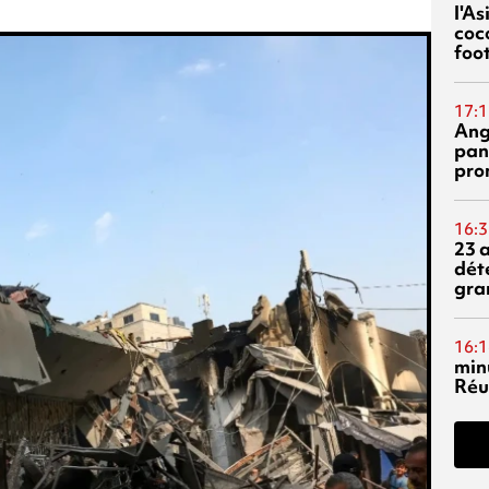
l'A
coc
foo
17:1
Ang
pan
pro
16:3
23 
dét
gra
16:1
min
Réu