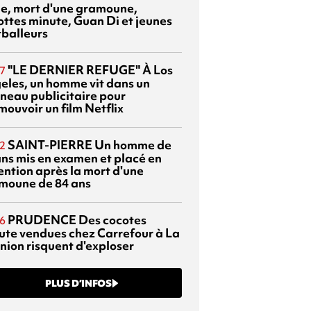
sie, mort d'une gramoune,
ottes minute, Guan Di et jeunes
tballeurs
"LE DERNIER REFUGE"
À Los
7
eles, un homme vit dans un
neau publicitaire pour
mouvoir un film Netflix
SAINT-PIERRE
Un homme de
2
ans mis en examen et placé en
ention après la mort d'une
moune de 84 ans
PRUDENCE
Des cocotes
6
ute vendues chez Carrefour à La
nion risquent d'exploser
PLUS D’INFOS