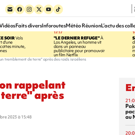
Vidéos
Faits divers
Inforoutes
Météo Réunion
L’actu des coll
17:17
1
CE SOIR
Vols
"LE DERNIER REFUGE"
À
S
rt d'une
Los Angeles, un homme vit
d
cottes minute,
dans un panneau
p
unes
publicitaire pour promouvoir
m
un film Netflix
a
n tremblement de terre" après des raids israéliens
on rappelant
En
terre" après
21:0
Pak
pac
au 
obre 2023 à 15:48
20:0