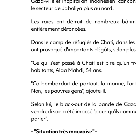
Gaza-ville et l'hôpital dit "indonésien" car c
le secteur de Jabaliya plus au nord.
Les raids ont détruit de nombreux bâtime
entièrement défoncées.
Dans le camp de réfugiés de Chati, dans les 
ont provoqué d'importants dégâts, selon plus
"Ce qui s'est passé à Chati est pire qu'un t
habitants, Alaa Mahdi, 54 ans.
"Ca bombardait de partout, la marine, l'artil
Non, les pauvres gens", ajoute-il.
Selon lui, le black-out de la bande de Gaz
vendredi soir a été imposé "pour qu'ils com
parler".
- "Situation très mauvaise" -