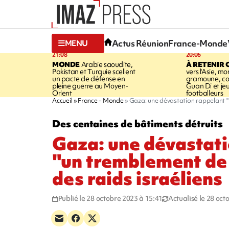
Actus Réunion
France-Monde
MENU
21:08
20:06
MONDE
Arabie saoudite,
À RETENIR 
Pakistan et Turquie scellent
vers l'Asie, mo
un pacte de défense en
gramoune, co
pleine guerre au Moyen-
Guan Di et je
Orient
footballeurs
Accueil
France - Monde
Gaza: une dévastation rappelant "u
Des centaines de bâtiments détruits
Gaza: une dévastati
"un tremblement de 
des raids israéliens
Publié le 28 octobre 2023 à 15:41
Actualisé le 28 oct