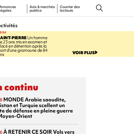
Annonces
Avis & marchés
Courrier des
légales
publics
lecteurs
ectivités
6:32
AINT-PIERRE
Un homme
e 23 ans mis en examen et
lacé en détention après la
ort d'une gramoune de 84
VOIR PLUS
ns
 continu
MONDE
Arabie saoudite,
8
istan et Turquie scellent un
te de défense en pleine guerre
Moyen-Orient
À RETENIR CE SOIR
Vols vers
6