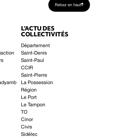
Retour en haut
L’ACTU DES
COLLECTIVITÉS
Département
daction
Saint-Denis
rs
Saint-Paul
CCIR
Saint-Pierre
 gadyamb
La Possession
Région
Le Port
Le Tampon
TO
Cinor
Civis
Sidélec