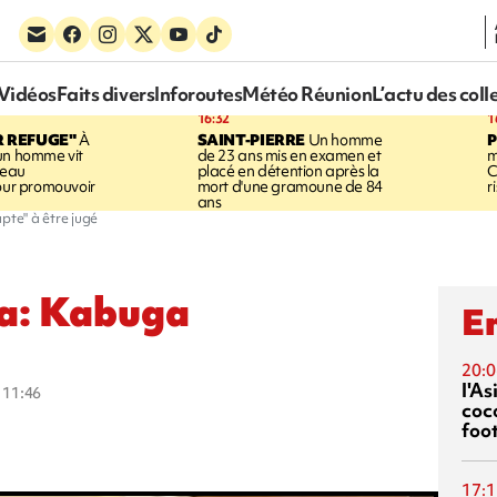
Vidéos
Faits divers
Inforoutes
Météo Réunion
L’actu des coll
16:32
1
R REFUGE"
À
SAINT-PIERRE
Un homme
un homme vit
de 23 ans mis en examen et
m
neau
placé en détention après la
C
pour promouvoir
mort d'une gramoune de 84
r
ans
te" à être jugé
a: Kabuga
En
20:0
l'A
à 11:46
coc
foo
17:1