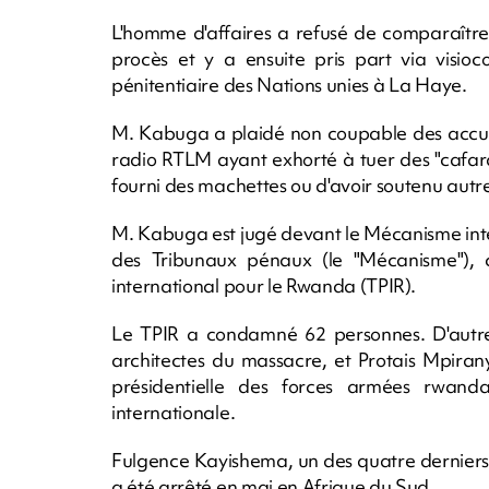
L'homme d'affaires a refusé de comparaître
procès et y a ensuite pris part via visioc
pénitentiaire des Nations unies à La Haye.
M. Kabuga a plaidé non coupable des accusat
radio RTLM ayant exhorté à tuer des "cafards
fourni des machettes ou d'avoir soutenu autr
M. Kabuga est jugé devant le Mécanisme inter
des Tribunaux pénaux (le "Mécanisme"), 
international pour le Rwanda (TPIR).
Le TPIR a condamné 62 personnes. D'autre
architectes du massacre, et Protais Mpira
présidentielle des forces armées rwandai
internationale.
Fulgence Kayishema, un des quatre derniers f
a été arrêté en mai en Afrique du Sud.