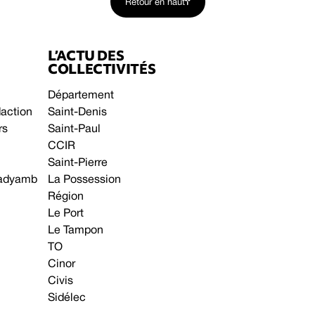
Retour en haut
L’ACTU DES
COLLECTIVITÉS
Département
daction
Saint-Denis
rs
Saint-Paul
CCIR
Saint-Pierre
 gadyamb
La Possession
Région
Le Port
Le Tampon
TO
Cinor
Civis
Sidélec