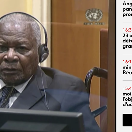
Ang
pan
pro
16:3
23 
dét
gra
16:1
min
Réu
15:4
mois
l'o
d'ac