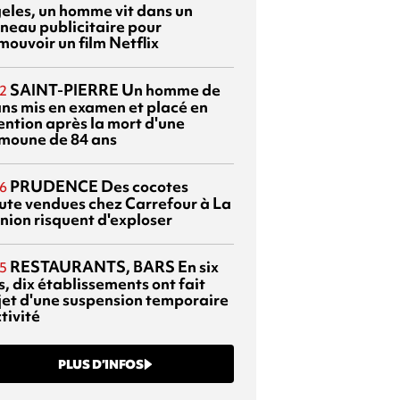
eles, un homme vit dans un
neau publicitaire pour
mouvoir un film Netflix
SAINT-PIERRE
Un homme de
2
ans mis en examen et placé en
ention après la mort d'une
moune de 84 ans
PRUDENCE
Des cocotes
6
ute vendues chez Carrefour à La
nion risquent d'exploser
RESTAURANTS, BARS
En six
5
, dix établissements ont fait
bjet d'une suspension temporaire
tivité
PLUS D’INFOS