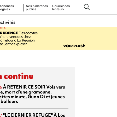
Annonces
Avis & marchés
Courrier des
légales
publics
lecteurs
ectivités
6:16
PRUDENCE
Des cocotes
inute vendues chez
arrefour à La Réunion
isquent d'exploser
VOIR PLUS
 continu
À RETENIR CE SOIR
Vols vers
6
sie, mort d'une gramoune,
ottes minute, Guan Di et jeunes
tballeurs
"LE DERNIER REFUGE"
À Los
7