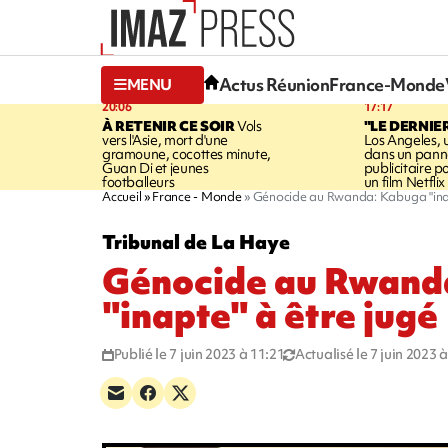
Actus Réunion
France-Monde
MENU
20:06
17:17
À RETENIR CE SOIR
Vols
"LE DERNIE
vers l'Asie, mort d'une
Los Angeles, 
gramoune, cocottes minute,
dans un pan
Guan Di et jeunes
publicitaire 
footballeurs
un film Netflix
Accueil
France - Monde
Génocide au Rwanda: Kabuga "inap
Tribunal de La Haye
Génocide au Rwand
"inapte" à être jugé
Publié le 7 juin 2023 à 11:21
Actualisé le 7 juin 2023 