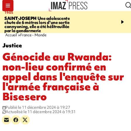
19:05
20:44
SAINT-JOSEPH
Une adolescente
À RETENIR CE SOIR
G
chute de 6 mètres lors d'une sortie
rouée de coups, cycliste,
cannyoning, elle a été hélitreuillée
personne disparue et c
par la gendarmerie
para-natation
Accueil
France - Monde
Justice
Génocide au Rwanda:
non-lieu confirmé en
appel dans l'enquête sur
l'armée française à
Bisesero
Publié le 11 décembre 2024 à 19:27
Actualisé le 11 décembre 2024 à 19:31