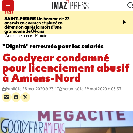
16:32
21:08
SAINT-PIERRE
Un homme de 23
MONDE
Arabie saoudit
ans mis en examen et placé en
et Turquie scellent un p
détention après la mort d'une
défense en pleine guerr
gramoune de 84 ans
Orient
Accueil
France - Monde
"Dignité" retrouvée pour les salariés
Goodyear condamné
pour licenciement abusif
à Amiens-Nord
Publié le 28 mai 2020 à 23:17
Actualisé le 29 mai 2020 à 05:37