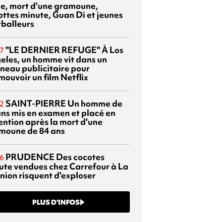
sie, mort d'une gramoune,
ottes minute, Guan Di et jeunes
tballeurs
"LE DERNIER REFUGE"
À Los
7
eles, un homme vit dans un
neau publicitaire pour
mouvoir un film Netflix
SAINT-PIERRE
Un homme de
2
ans mis en examen et placé en
ention après la mort d'une
moune de 84 ans
PRUDENCE
Des cocotes
6
ute vendues chez Carrefour à La
nion risquent d'exploser
PLUS D’INFOS