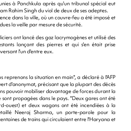
réunies à Panchkula après qu'un tribunal spécial eut
Ram Rahim Singh du viol de deux de ses adeptes.
nce dans la ville, où un couvre-feu a été imposé et
dues la veille par mesure de sécurité.
oliciers ont lancé des gaz lacrymogènes et utilisé des
ants lançant des pierres et qui s'en était prise
ersant l'un d'entre eux.
ous reprenons la situation en main", a déclaré à l'AFP
vert d'anonymat, précisant que la plupart des décès
ons pouvoir mobiliser davantage de forces durant la
se sont propagées dans le pays. "Deux gares ont été
rd-ouest) et deux wagons ont été incendiées à la
taillé Neeraj Sharma, un porte-parole pour la
ntaines de trains qui circulaient entre l'Haryana et