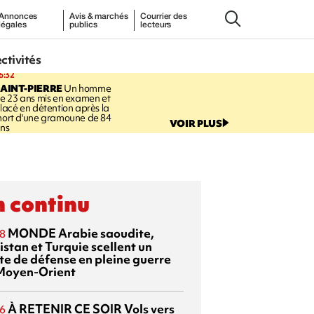
Annonces
Avis & marchés
Courrier des
légales
publics
lecteurs
ectivités
6:32
AINT-PIERRE
Un homme
e 23 ans mis en examen et
lacé en détention après la
ort d'une gramoune de 84
VOIR PLUS
ns
 continu
MONDE
Arabie saoudite,
8
istan et Turquie scellent un
te de défense en pleine guerre
Moyen-Orient
À RETENIR CE SOIR
Vols vers
6