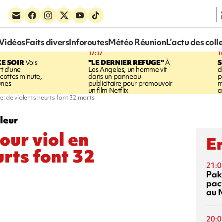
Vidéos
Faits divers
Inforoutes
Météo Réunion
L’actu des coll
17:17
1
CE SOIR
Vols
"LE DERNIER REFUGE"
À
S
rt d'une
Los Angeles, un homme vit
d
cottes minute,
dans un panneau
p
unes
publicitaire pour promouvoir
m
un film Netflix
a
: de violents heurts font 32 morts
leur
ur viol en
En
urts font 32
21:0
Pak
pac
au 
20:0