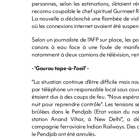
personnes, selon les estimations, s'étaient 
reconnu coupable le chef spirituel Gurmeet 
La nouvelle a déclenché une flambée de viole
où les connexions internet avaient été suspen
Selon un journaliste de l'AFP sur place, les p
canons à eau face à une foule de manifest
notamment à deux camions de télévision, renv
- 'Gourou tape-à-l'oeil' -
"La situation continue d'être difficile mais n
par téléphone un responsable local sous cou
étaient dus à des coups de feu. "Nous espér
nuit pour reprendre contrôle". Les tensions 
brûlées dans le Pendjab (Etat voisin du no
station Anand Vihar, à New Delhi", a dé
compagnie ferroviaire Indian Railways. Des ce
le Pendjab ont été annulés.