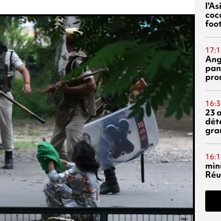
l'A
coc
foo
17:1
Ang
pan
pro
16:3
23 
dét
gra
16:1
min
Réu