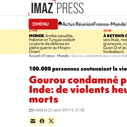
Actus Réunion
France-Monde
MENU
21:08
20:06
MONDE
Arabie saoudite,
À RETENIR 
Pakistan et Turquie scellent
vers l'Asie, mo
un pacte de défense en
gramoune, co
pleine guerre au Moyen-
Guan Di et je
Orient
footballeurs
Accueil
France - Monde
Gourou condamné pour viol en Inde
100.000 personnes soutenaient le vio
Gourou condamné po
Inde: de violents he
morts
Publié le 25 août 2017 à 21:50