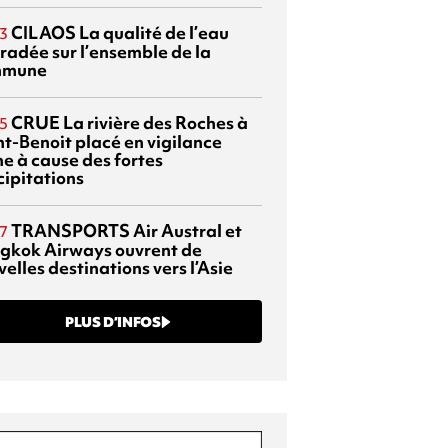
CILAOS
La qualité de l’eau
3
radée sur l’ensemble de la
mmune
CRUE
La rivière des Roches à
5
nt-Benoit placé en vigilance
ne à cause des fortes
cipitations
TRANSPORTS
Air Austral et
7
gkok Airways ouvrent de
elles destinations vers l’Asie
PLUS D’INFOS