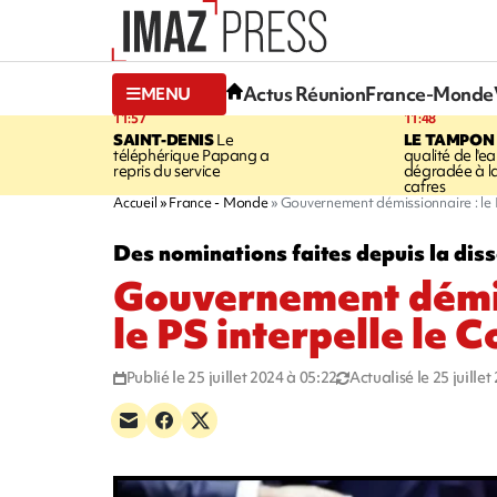
Actus Réunion
France-Monde
MENU
11:57
11:48
SAINT-DENIS
Le
LE TAMPON
téléphérique Papang a
qualité de l'ea
repris du service
dégradée à la
cafres
Accueil
France - Monde
Gouvernement démissionnaire : le P
Des nominations faites depuis la diss
Gouvernement démis
le PS interpelle le C
Publié le 25 juillet 2024 à 05:22
Actualisé le 25 juille