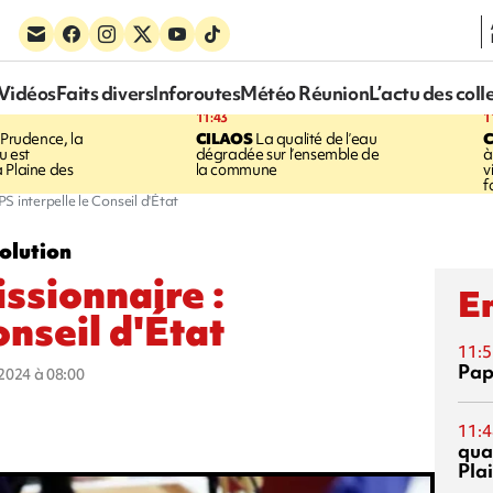
Vidéos
Faits divers
Inforoutes
Météo Réunion
L’actu des coll
11:43
1
Prudence, la
CILAOS
La qualité de l’eau
u est
dégradée sur l’ensemble de
à
 Plaine des
la commune
v
f
S interpelle le Conseil d'État
olution
sionnaire :
En
onseil d'État
11:5
Pap
t 2024 à 08:00
11:4
qual
Pla