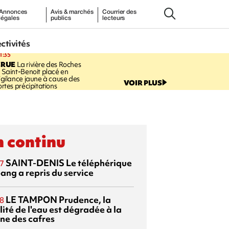
Annonces
Avis & marchés
Courrier des
légales
publics
lecteurs
ectivités
1:35
CRUE
La rivière des Roches
 Saint-Benoit placé en
igilance jaune à cause des
VOIR PLUS
ortes précipitations
 continu
SAINT-DENIS
Le téléphérique
7
ang a repris du service
LE TAMPON
Prudence, la
8
ité de l'eau est dégradée à la
ine des cafres