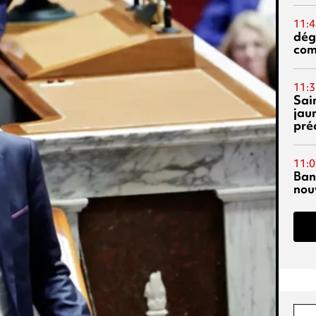
11:4
dég
co
11:3
Sai
jau
pré
11:0
Ban
nouv