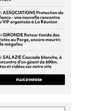
ASSOCIATIONS
Protection de
3
nfance - une nouvelle rencontre
p VIF organisée à La Réunion
GIRONDE
Retour timide des
4
ristes au Porge, encore meurtri
 le mégafeu
SALAZIE
Cascade blanche, à
6
rencontre d'un géant de 600m.
os et vidéos sur notre site
PLUS D’INFOS