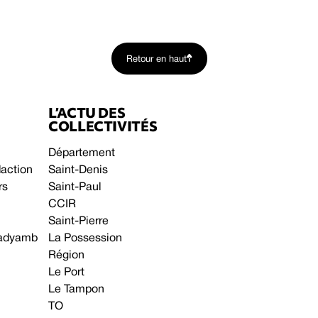
Retour en haut
L’ACTU DES
COLLECTIVITÉS
Département
daction
Saint-Denis
rs
Saint-Paul
CCIR
Saint-Pierre
 gadyamb
La Possession
Région
Le Port
Le Tampon
TO