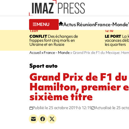
Actus Réunion
France-Monde
MENU
13:09
12:10
CONFLIT
Des échanges de
LE PORT
La 
frappes font cinq morts en
vacances dé
Ukraine et en Russie
les quartiers
Accueil
France - Monde
Grand Prix de F1 du Mexique: Hamil
Sport auto
Grand Prix de F1 du
Hamilton, premier e
sixième titre
Publié le 25 octobre 2019 à 12:19
Actualisé le 25 oct