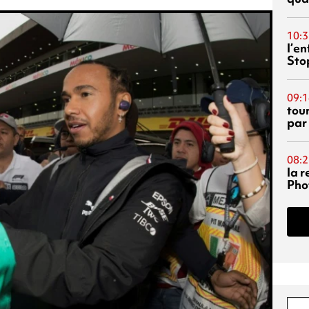
10:3
l’e
Sto
09:1
tou
par
08:2
la 
Phot