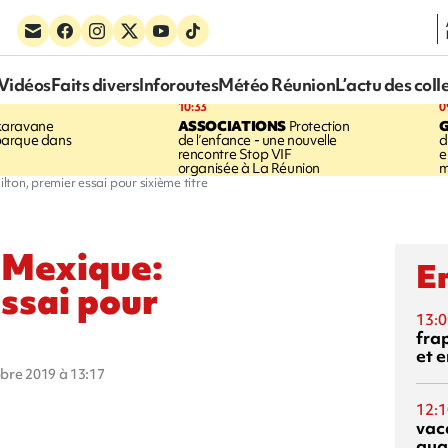
Vidéos
Faits divers
Inforoutes
Météo Réunion
L’actu des coll
10:33
0
karavane
ASSOCIATIONS
Protection
barque dans
de l’enfance - une nouvelle
d
rencontre Stop VIF
e
organisée à La Réunion
m
ton, premier essai pour sixième titre
 Mexique:
En
ssai pour
13:0
fra
et e
obre 2019 à 13:17
12:1
vac
qua