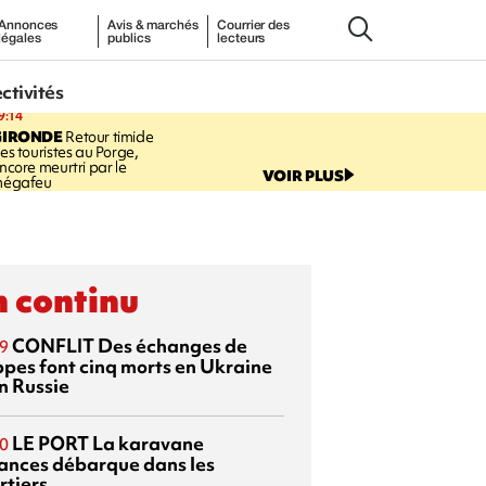
Annonces
Avis & marchés
Courrier des
légales
publics
lecteurs
ectivités
9:14
GIRONDE
Retour timide
es touristes au Porge,
ncore meurtri par le
VOIR PLUS
égafeu
 continu
CONFLIT
Des échanges de
9
ppes font cinq morts en Ukraine
n Russie
LE PORT
La karavane
0
ances débarque dans les
rtiers