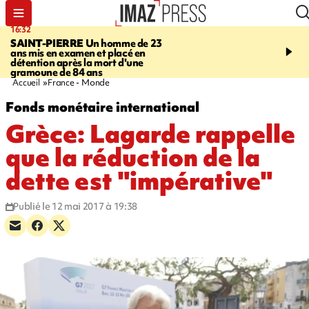
16:32
21:08
SAINT-PIERRE
Un homme de 23
MONDE
Arabie saoudit
ans mis en examen et placé en
et Turquie scellent un p
détention après la mort d'une
défense en pleine guerr
gramoune de 84 ans
Orient
Accueil
France - Monde
Fonds monétaire international
Grèce: Lagarde rappelle
que la réduction de la
dette est "impérative"
Publié le 12 mai 2017 à 19:38