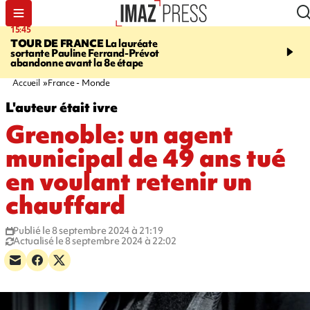
15:45
20:17
TOUR DE FRANCE
La lauréate
À RETENIR CE SOIR
Sé
sortante Pauline Ferrand-Prévot
routière, concours de nou
abandonne avant la 8e étape
du littoral fermée, courr
Darmanin et évacuation
Accueil
France - Monde
L'auteur était ivre
Grenoble: un agent
municipal de 49 ans tué
en voulant retenir un
chauffard
Publié le 8 septembre 2024 à 21:19
Actualisé le 8 septembre 2024 à 22:02