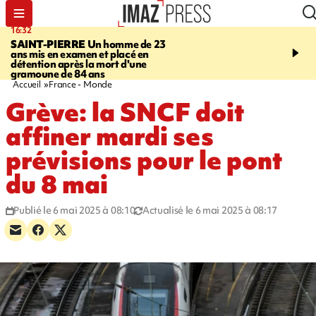
16:32
21:08
SAINT-PIERRE
Un homme de 23
MONDE
Arabie saoudit
ans mis en examen et placé en
et Turquie scellent un p
détention après la mort d'une
défense en pleine guerr
gramoune de 84 ans
Orient
Accueil
France - Monde
Grève: la SNCF doit
affiner mardi ses
prévisions pour le pont
du 8 mai
Publié le 6 mai 2025 à 08:10
Actualisé le 6 mai 2025 à 08:17