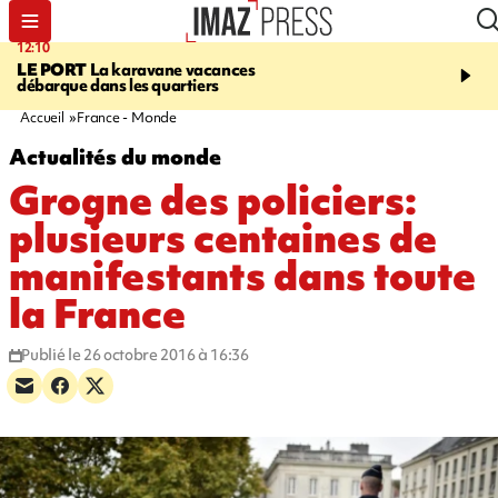
12:10
16:49
LE PORT
La karavane vacances
ÉTANG-SALÉ
Un requi
débarque dans les quartiers
bouledogue observé près
de baignade, le spot év
Accueil
France - Monde
Actualités du monde
Grogne des policiers:
plusieurs centaines de
manifestants dans toute
la France
Publié le 26 octobre 2016 à 16:36