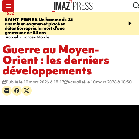
16:32
21:08
SAINT-PIERRE
Un homme de 23
MONDE
Arabie saoudit
ans mis en examen et placé en
et Turquie scellent un p
détention après la mort d'une
défense en pleine guerr
gramoune de 84 ans
Orient
Accueil
France - Monde
Guerre au Moyen-
Orient : les derniers
développements
Publié le 10 mars 2026 à 18:17
Actualisé le 10 mars 2026 à 18:50