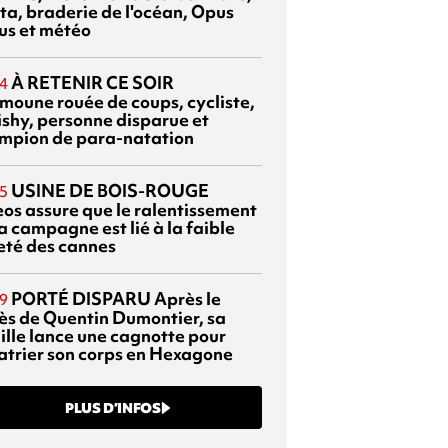
ta, braderie de l'océan, Opus
us et météo
À RETENIR CE SOIR
4
moune rouée de coups, cycliste,
ishy, personne disparue et
mpion de para-natation
USINE DE BOIS-ROUGE
5
eos assure que le ralentissement
a campagne est lié à la faible
eté des cannes
PORTÉ DISPARU
Après le
9
ès de Quentin Dumontier, sa
ille lance une cagnotte pour
atrier son corps en Hexagone
PLUS D’INFOS