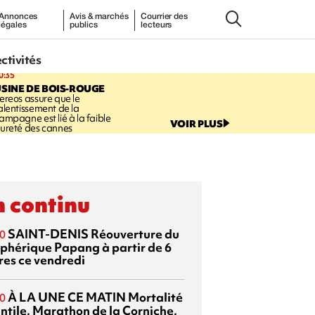
Annonces
Avis & marchés
Courrier des
légales
publics
lecteurs
ectivités
0:35
SINE DE BOIS-ROUGE
ereos assure que le
alentissement de la
ampagne est lié à la faible
VOIR PLUS
ureté des cannes
 continu
SAINT-DENIS
Réouverture du
0
éphérique Papang à partir de 6
res ce vendredi
À LA UNE CE MATIN
Mortalité
0
antile, Marathon de la Corniche,