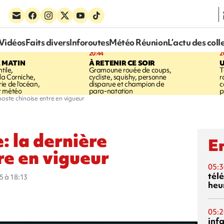
Vidéos
Faits divers
Inforoutes
Météo Réunion
L’actu des coll
20:44
2
E MATIN
À RETENIR CE SOIR
U
tile,
Gramoune rouée de coups,
T
a Corniche,
cycliste, squishy, personne
r
ie de l'océan,
disparue et champion de
c
t météo
para-natation
p
poste chinoise entre en vigueur
 la dernière
En
re en vigueur
05:3
tél
5 à 18:13
heu
05:2
inf