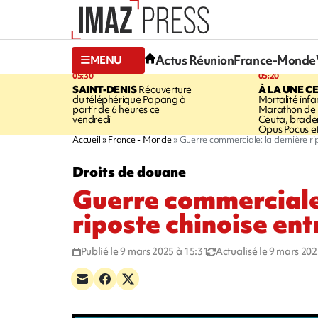
Actus Réunion
France-Monde
MENU
05:30
05:20
SAINT-DENIS
Réouverture
À LA UNE C
du téléphérique Papang à
Mortalité infan
partir de 6 heures ce
Marathon de l
vendredi
Ceuta, brader
Opus Pocus e
Accueil
France - Monde
Guerre commerciale: la dernière ri
Droits de douane
Guerre commerciale:
riposte chinoise ent
Publié le 9 mars 2025 à 15:31
Actualisé le 9 mars 202