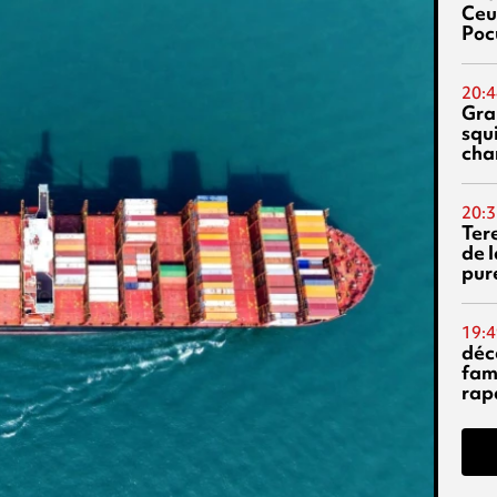
Ceu
Poc
20:4
Gra
squ
cha
20:3
Ter
de l
pur
19:4
déc
fam
rap