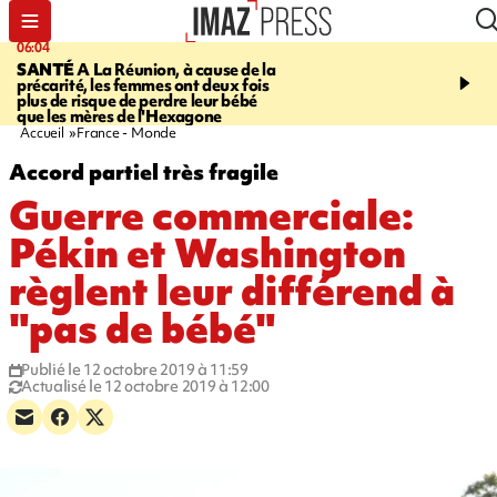
06:04
07:23
SANTÉ
A La Réunion, à cause de la
MARATHON DE LA C
précarité, les femmes ont deux fois
route du Littoral transf
plus de risque de perdre leur bébé
piste de course pour plu
que les mères de l'Hexagone
participants
Accueil
France - Monde
Accord partiel très fragile
Guerre commerciale:
Pékin et Washington
règlent leur différend à
"pas de bébé"
Publié le 12 octobre 2019 à 11:59
Actualisé le 12 octobre 2019 à 12:00