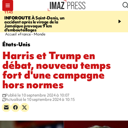
11:43
16:35
INFOROUTE
À Saint-Denis, un
PITON DE LA FOURN
accident après le virage de la
gendarmes évacuent un
Jamaïque provoque 9 km
randonneuse blessée, d
d'embouteillages
conditions météorologiqu
Accueil
France - Monde
États-Unis
Harris et Trump en
débat, nouveau temps
fort d'une campagne
hors normes
Publié le 10 septembre 2024 à 10:07
Actualisé le 10 septembre 2024 à 10:15