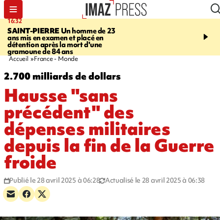
16:32
21:08
SAINT-PIERRE
Un homme de 23
MONDE
Arabie saoudit
ans mis en examen et placé en
et Turquie scellent un p
détention après la mort d'une
défense en pleine guerr
gramoune de 84 ans
Orient
Accueil
France - Monde
2.700 milliards de dollars
Hausse "sans
précédent" des
dépenses militaires
depuis la fin de la Guerre
froide
Publié le 28 avril 2025 à 06:28
Actualisé le 28 avril 2025 à 06:38