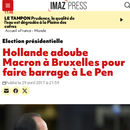
11:48
12:48
LE TAMPON
Prudence, la qualité de
SAINT-PAUL
Nouvelle 
l'eau est dégradée à la Plaine des
Cap Lahoussaye du 10 a
cafres
Accueil
France - Monde
Election présidentielle
Hollande adoube
Macron à Bruxelles pour
faire barrage à Le Pen
Publié le 29 avril 2017 à 21:59