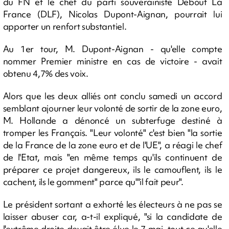
du FN et le chef du parti souverainiste Debout La
France (DLF), Nicolas Dupont-Aignan, pourrait lui
apporter un renfort substantiel.
Au 1er tour, M. Dupont-Aignan - qu'elle compte
nommer Premier ministre en cas de victoire - avait
obtenu 4,7% des voix.
Alors que les deux alliés ont conclu samedi un accord
semblant ajourner leur volonté de sortir de la zone euro,
M. Hollande a dénoncé un subterfuge destiné à
tromper les Français. "Leur volonté" c'est bien "la sortie
de la France de la zone euro et de l'UE", a réagi le chef
de l'Etat, mais "en même temps qu'ils continuent de
préparer ce projet dangereux, ils le camouflent, ils le
cachent, ils le gomment" parce qu'"il fait peur".
Le président sortant a exhorté les électeurs à ne pas se
laisser abuser car, a-t-il expliqué, "si la candidate de
l'extrême droite devait être élue le 7 mai, tout ce qu'elle