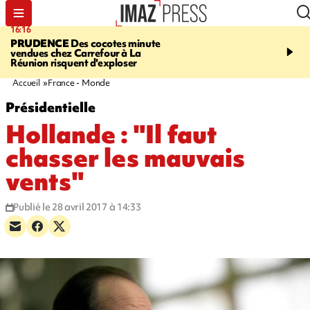
16:16
20:06
PRUDENCE
Des cocotes minute
À RETENIR CE SOIR
Vo
vendues chez Carrefour à La
l'Asie, mort d'une gram
Réunion risquent d'exploser
cocottes minute, Guan D
footballeurs
Accueil
France - Monde
Présidentielle
Hollande : "Il faut
chasser les mauvais
vents"
Publié le 28 avril 2017 à 14:33